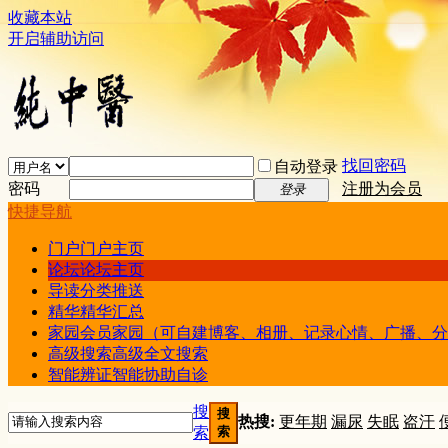
收藏本站
开启辅助访问
找回密码
自动登录
密码
注册为会员
登录
快捷导航
门户
门户主页
论坛
论坛主页
导读
分类推送
精华
精华汇总
家园
会员家园（可自建博客、相册、记录心情、广播、分
高级搜索
高级全文搜索
智能辨证
智能协助自诊
搜
搜
热搜:
更年期
漏尿
失眠
盗汗
索
索