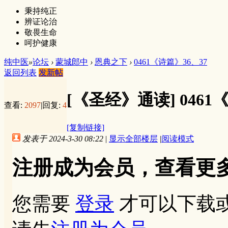
秉持纯正
辨证论治
敬畏生命
呵护健康
纯中医
»
论坛
›
蒙城郎中
›
恩典之下
›
0461《诗篇》36、37
返回列表
发新帖
[《圣经》通读]
0461
查看:
2097
|
回复:
4
[复制链接]
发表于 2024-3-30 08:22
|
显示全部楼层
|
阅读模式
注册成为会员，查看更
您需要
登录
才可以下载