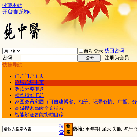
收藏本站
开启辅助访问
找回密码
自动登录
密码
注册为会员
登录
快捷导航
门户
门户主页
论坛
论坛主页
导读
分类推送
精华
精华汇总
家园
会员家园（可自建博客、相册、记录心情、广播、分
高级搜索
高级全文搜索
智能辨证
智能协助自诊
搜
搜
热搜:
更年期
漏尿
失眠
盗汗
索
索