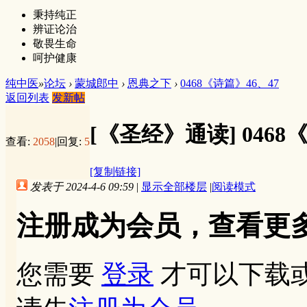
秉持纯正
辨证论治
敬畏生命
呵护健康
纯中医
»
论坛
›
蒙城郎中
›
恩典之下
›
0468《诗篇》46、47
返回列表
发新帖
[《圣经》通读]
0468
查看:
2058
|
回复:
5
[复制链接]
发表于 2024-4-6 09:59
|
显示全部楼层
|
阅读模式
注册成为会员，查看更
您需要
登录
才可以下载