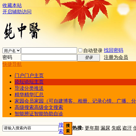
收藏本站
开启辅助访问
找回密码
自动登录
密码
注册为会员
登录
快捷导航
门户
门户主页
论坛
论坛主页
导读
分类推送
精华
精华汇总
家园
会员家园（可自建博客、相册、记录心情、广播、分
高级搜索
高级全文搜索
智能辨证
智能协助自诊
搜
搜
热搜:
更年期
漏尿
失眠
盗汗
索
索