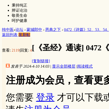
秉持纯正
辨证论治
敬畏生命
呵护健康
纯中医
»
论坛
›
蒙城郎中
›
恩典之下
›
0472《诗篇》52、53、54
返回列表
发新帖
[《圣经》通读]
0472
查看:
2119
|
回复:
4
[复制链接]
发表于 2024-4-10 14:03
|
显示全部楼层
|
阅读模式
注册成为会员，查看更
您需要
登录
才可以下载