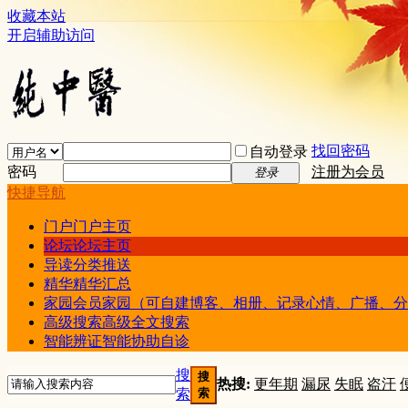
收藏本站
开启辅助访问
找回密码
自动登录
密码
注册为会员
登录
快捷导航
门户
门户主页
论坛
论坛主页
导读
分类推送
精华
精华汇总
家园
会员家园（可自建博客、相册、记录心情、广播、分
高级搜索
高级全文搜索
智能辨证
智能协助自诊
搜
搜
热搜:
更年期
漏尿
失眠
盗汗
索
索