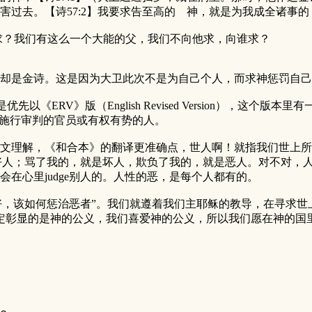
过去。【诗57:2】我要求告至高的 神，就是为我成全诸事的
？我们有这么一个大能的父，我们不向他求，向谁求？
却是金诗。这是因为大卫此次不是为自己个人，而求神惩罚自己
》版（English Revised Version），这个版本里有一个词：y
以施行审判的官员或有权有势的人。
解，《和合本》的翻译更准确点，世人啊！就指我们世上所有的
就是好人；骂了我的，就是坏人，欺负了我的，就是恶人。对不对
在心里judge别人的。人性的恶，是每个人都有的。
，该如何惩治恶者”。我们就遵着我们主耶稣的教导，在寻求世
定彰显的是神的公义，我们喜爱神的公义，所以我们愿在神的国