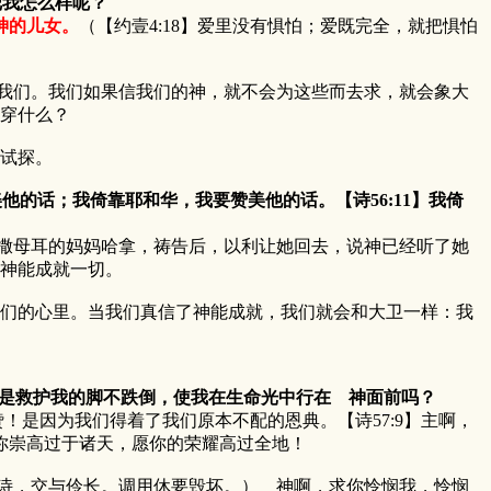
把我怎么样呢？
神的儿女。
（【约壹4:18】爱里没有惧怕；爱既完全，就把惧怕
我们。我们如果信我们的神，就不会为这些而去求，就会象大
穿什么？
试探。
他的话；我倚靠耶和华，我要赞美他的话。【诗56:11】我倚
撒母耳的妈妈哈拿，祷告后，以利让她回去，说神已经听了她
神能成就一切。
到我们的心里。当我们真信了神能成就，我们就会和大卫一样：我
岂不是救护我的脚不跌倒，使我在生命光中行在 神面前吗？
因为我们得着了我们原本不配的恩典。【诗57:9】主啊，
愿你崇高过于诸天，愿你的荣耀高过全地！
诗，交与伶长。调用休要毁坏。） 神啊，求你怜悯我，怜悯