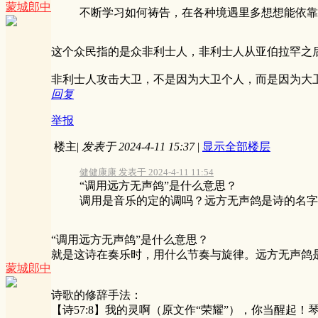
蒙城郎中
不断学习如何祷告，在各种境遇里多想想能依靠神，
这个众民指的是众非利士人，非利士人从亚伯拉罕之
非利士人攻击大卫，不是因为大卫个人，而是因为大
回复
举报
楼主
|
发表于 2024-4-11 15:37
|
显示全部楼层
健健康康 发表于 2024-4-11 11:54
“调用远方无声鸽”是什么意思？
调用是音乐的定的调吗？远方无声鸽是诗的名字
“调用远方无声鸽”是什么意思？
就是这诗在奏乐时，用什么节奏与旋律。远方无声鸽
蒙城郎中
诗歌的修辞手法：
【诗57:8】我的灵啊（原文作“荣耀”），你当醒起