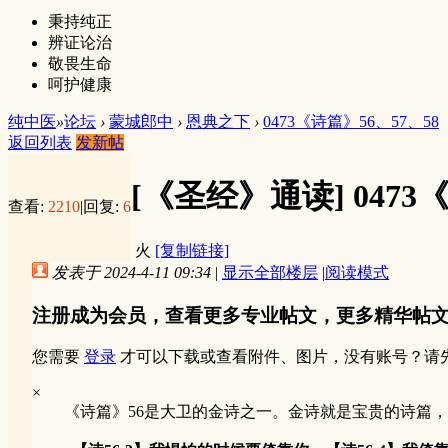
秉持纯正
辨证论治
敬畏生命
呵护健康
纯中医
»
论坛
›
蒙城郎中
›
恩典之下
›
0473《诗篇》56、57、58
返回列表
发新帖
[《圣经》通读]
0473
查看:
2210
|
回复:
6
火
[复制链接]
发表于 2024-4-11 09:34
|
显示全部楼层
|
阅读模式
注册成为会员，查看更多专业帖文，更多精华帖
您需要
登录
才可以下载或查看附件、图片，没有账号？请
×
《诗篇》56是大卫的金诗之一。金诗就是宝贵的诗篇，