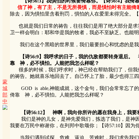
【诗56:3】我惧怕的时候要倚靠你。【诗56:4】
信了神，有了主，不是无所畏惧，而是惧怕时有主能倚
除去，因为惧怕里含着刑罚，惧怕的人在爱里未得完全。【约
也就是我们日常的祷告，往往我们是用了绝大部分是求我
卫一样会明白：耶和华是我的牧者，我必不至缺乏。也能明
我们在这个黑暗的世界里，我们最要担心和忧虑的是我们
【诗56:9】我呼求的日子，我的仇敌都要转身退后。 
靠 神，必不惧怕。人能把我怎么样呢？
很多的时候，我们呼求时，神已经在帮助我们了，但我们
的祷告。她就喜乐地回去了。自己怀上了胎，最少也得三四
蒙
城
GOD is able,神能成就，这个金句，我们会常常
郎
倚靠 神，必不惧怕。人能把我怎么样呢？
中
【诗56:12】 神啊，我向你所许的愿在我身上，我
我们是神的儿女，是神先爱我们，拣选了我们，是神因着他
我要在万民中称谢你，在列邦中歌颂你；【诗57:10】因为
当我们遇到试探、危难、逼迫、苦难时，我们求告我们的神