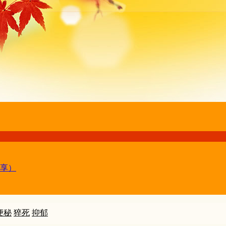
享）
便秘
猝死
抑郁