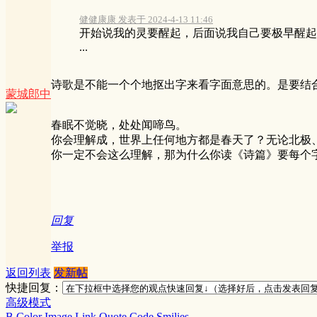
健健康康 发表于 2024-4-13 11:46
开始说我的灵要醒起，后面说我自己要极早醒起
...
诗歌是不能一个个地抠出字来看字面意思的。是要结
蒙城郎中
春眠不觉晓，处处闻啼鸟。
你会理解成，世界上任何地方都是春天了？无论北极
你一定不会这么理解，那为什么你读《诗篇》要每个
回复
举报
返回列表
发新帖
快捷回复：
高级模式
B
Color
Image
Link
Quote
Code
Smilies