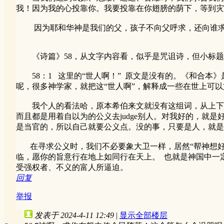
我！因为我的心投靠你。我要投靠在你翅膀的荫下，等到灾害
因为耶和华神是我们的父，孩子不向父呼求，还向谁求
《诗篇》58，从文字内容看，似乎是咒诅诗，但小标题
58：1 这里的“世人啊！” 原文是没有的。《和合本》是优先以《ERV
呢，很多神学家，就把这“世人啊”，解释成一些在世上可
我个人的看法哈，原本希伯来文就没有这组词，从上下文理
而且都是用着自以为的公义去judge别人。对我好的，
是当官的，所以自己就要公义点。没的事，只要是人，就是会
在寻求公义时，我们不必要象大卫一样，居然“帮神想好
临，愿你的旨意行在地上如同行在天上。 也就是神国中一
受强权者、不义的富人所逼迫。
回复
举报
发表于 2024-4-11 12:49
|
显示全部楼层