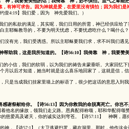
我倚靠 神，我要赞美他的话；我倚靠 神，必不惧怕。血气之辈能
靠，有神可求告。因为神就是爱，在爱里没有惧怕；因为我们是
壹4:19】我们爱，因为 神先爱我们。）
们的私欲的满足，其实呢，我们日用的所需，神已经供应给了
白主耶稣教导的，不要为明天忧虑，不要忧虑吃什么？喝什么？
没有光，我们受诱惑。所以主耶稣要我们求，求不叫我们遇见
神帮助我，这是我所知道的。【诗56:10】我倚靠 神，我要赞美
的小信，我们的软弱，以为我们的祷告未蒙垂听。大家回忆下
个月以后才知道，她当时就是这么喜乐地回家了，这就是信，信
忘了的，只是当成我们挂家里墙上的标语了，很少把这话的意思入
要将感谢祭献给你。【诗56:13】因为你救我的命脱离死亡。你
名的缘故，领我们走义路。恩典配得称颂，耶和华配得颂赞！是
你的慈爱高及诸天，你的诚实达到穹苍。【诗57:11】 神啊，
，【诗57:1】（大卫逃避扫罗，藏在洞里。那时，他作这金