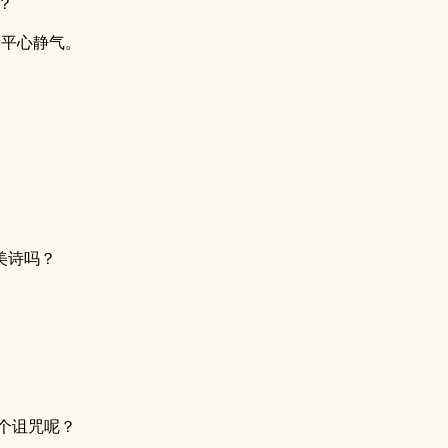
？
量平心静气。
美诗吗？
么个诅咒呢？