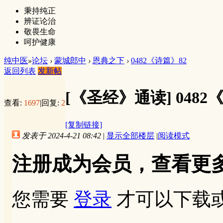
秉持纯正
辨证论治
敬畏生命
呵护健康
纯中医
»
论坛
›
蒙城郎中
›
恩典之下
›
0482《诗篇》82
返回列表
发新帖
[《圣经》通读]
0482
查看:
1697
|
回复:
2
[复制链接]
发表于 2024-4-21 08:42
|
显示全部楼层
|
阅读模式
注册成为会员，查看更
您需要
登录
才可以下载