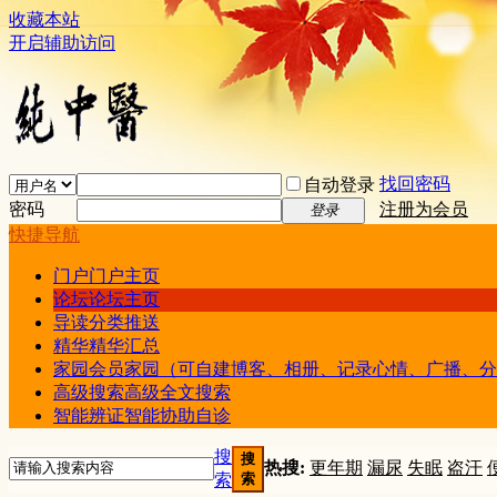
收藏本站
开启辅助访问
找回密码
自动登录
密码
注册为会员
登录
快捷导航
门户
门户主页
论坛
论坛主页
导读
分类推送
精华
精华汇总
家园
会员家园（可自建博客、相册、记录心情、广播、分
高级搜索
高级全文搜索
智能辨证
智能协助自诊
搜
搜
热搜:
更年期
漏尿
失眠
盗汗
索
索