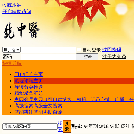
收藏本站
开启辅助访问
找回密码
自动登录
密码
注册为会员
登录
快捷导航
门户
门户主页
论坛
论坛主页
导读
分类推送
精华
精华汇总
家园
会员家园（可自建博客、相册、记录心情、广播、分
高级搜索
高级全文搜索
智能辨证
智能协助自诊
搜
搜
热搜:
更年期
漏尿
失眠
盗汗
索
索