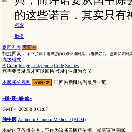
的这些诺言，其实只有
回复
举报
返回列表
发新帖
快捷回复：
高级模式
B
Color
Image
Link
Quote
Code
Smilies
您需要登录后才可以回帖
登录
|
注册为会员
本版积分规则
回帖后跳转到最后一页
发表回复
~联•系~邮•箱~
GMT-4, 2026-8-8 01:07
纯中医
Authentic Chinese Medicine (ACM)
本站内容仅供参考，不作为诊断及医疗依据。就医请遵医嘱。