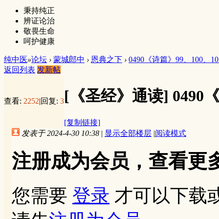
秉持纯正
辨证论治
敬畏生命
呵护健康
纯中医
»
论坛
›
蒙城郎中
›
恩典之下
›
0490《诗篇》99、100、10
返回列表
发新帖
[《圣经》通读]
0490
查看:
2252
|
回复:
3
[复制链接]
发表于 2024-4-30 10:38
|
显示全部楼层
|
阅读模式
注册成为会员，查看更
您需要
登录
才可以下载