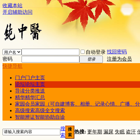
收藏本站
开启辅助访问
找回密码
自动登录
密码
注册为会员
登录
快捷导航
门户
门户主页
论坛
论坛主页
导读
分类推送
精华
精华汇总
家园
会员家园（可自建博客、相册、记录心情、广播、分
高级搜索
高级全文搜索
智能辨证
智能协助自诊
搜
搜
热搜:
更年期
漏尿
失眠
盗汗
索
索