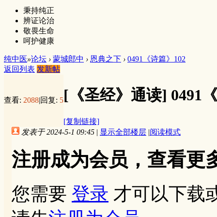
秉持纯正
辨证论治
敬畏生命
呵护健康
纯中医
»
论坛
›
蒙城郎中
›
恩典之下
›
0491《诗篇》102
返回列表
发新帖
[《圣经》通读]
0491
查看:
2088
|
回复:
5
[复制链接]
发表于 2024-5-1 09:45
|
显示全部楼层
|
阅读模式
注册成为会员，查看更
您需要
登录
才可以下载