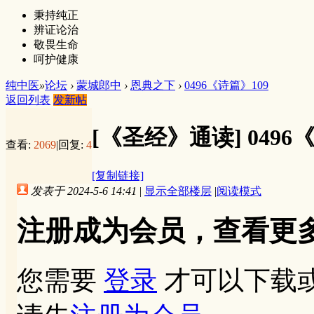
秉持纯正
辨证论治
敬畏生命
呵护健康
纯中医
»
论坛
›
蒙城郎中
›
恩典之下
›
0496《诗篇》109
返回列表
发新帖
[《圣经》通读]
0496
查看:
2069
|
回复:
4
[复制链接]
发表于 2024-5-6 14:41
|
显示全部楼层
|
阅读模式
注册成为会员，查看更
您需要
登录
才可以下载