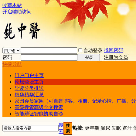
收藏本站
开启辅助访问
找回密码
自动登录
密码
注册为会员
登录
快捷导航
门户
门户主页
论坛
论坛主页
导读
分类推送
精华
精华汇总
家园
会员家园（可自建博客、相册、记录心情、广播、分
高级搜索
高级全文搜索
智能辨证
智能协助自诊
搜
搜
热搜:
更年期
漏尿
失眠
盗汗
索
索