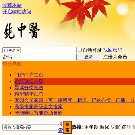
收藏本站
开启辅助访问
找回密码
自动登录
密码
注册为会员
登录
快捷导航
门户
门户主页
论坛
论坛主页
导读
分类推送
精华
精华汇总
家园
会员家园（可自建博客、相册、记录心情、广播、分
高级搜索
高级全文搜索
智能辨证
智能协助自诊
搜
搜
热搜:
更年期
漏尿
失眠
盗汗
索
索