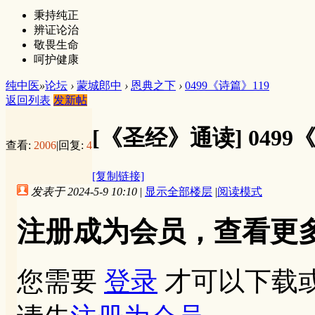
秉持纯正
辨证论治
敬畏生命
呵护健康
纯中医
»
论坛
›
蒙城郎中
›
恩典之下
›
0499《诗篇》119
返回列表
发新帖
[《圣经》通读]
0499
查看:
2006
|
回复:
4
[复制链接]
发表于 2024-5-9 10:10
|
显示全部楼层
|
阅读模式
注册成为会员，查看更
您需要
登录
才可以下载