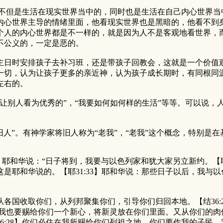
但是生活在现实世界当中的，同时也是生活在自己内心世界当
内心世界主导的情绪里面，他看现实世界也是黑暗的，他看不到
个人的内心世界都是不一样的，就是因为人不是客观地看世界，
不公义的，一定是恶的。
日时安排孩子去补习班，还是带孩子回教会，这就是一个价值观
一切，认为让孩子更多的亲近神，认为孩子成长期时，有同根同
左右的。
别人看为优秀的”，“我要如何如何样的生活”等等。可以说，
”。有神学家将旧人称为“老我”，“老我”这个概念，特别是在
】耶和华说：“日子将到，我要与以色列家和犹大家另立新约。【耶
是耶和华说的。【耶31:33】耶和华说：那些日子以后，我与
从各国收取你们，从列邦聚集你们，引导你们归回本地。【结36:
】我也要赐给你们一个新心，将新灵放在你们里面。又从你们的肉体
6:28】你们必住在我所赐给你们列祖之地。你们要作我的子民