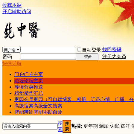
收藏本站
开启辅助访问
找回密码
自动登录
密码
注册为会员
登录
快捷导航
门户
门户主页
论坛
论坛主页
导读
分类推送
精华
精华汇总
家园
会员家园（可自建博客、相册、记录心情、广播、分
高级搜索
高级全文搜索
智能辨证
智能协助自诊
搜
搜
热搜:
更年期
漏尿
失眠
盗汗
索
索