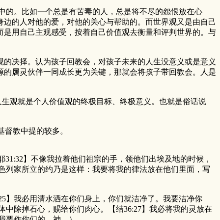
中的。比如一个总是有苦毒的人，总是将不尽的怨恨放在心
身边的人对他的爱，对他的关心与帮助的。而世界观又是由自己
而是用自己主观感受，按着自己价值观去衡量和评判世界的。与
的决择。认为孩子回教会，对孩子未来的人生没意义或是意义
源的属灵伙伴一同成长更为关键，那就会将孩子带回教会。人是
人生观就是个人价值观的终极目标、终极意义。也就是俗话说
基督教中提的较多。
31:32】不像我拉着他们祖宗的手，领他们出埃及地的时候，
以色列家所立的约乃是这样：我要将我的律法放在他们里面，写
25】我必用清水洒在你们身上，你们就洁净了。我要洁净你
中除掉石心，赐给你们肉心。【结36:27】我必将我的灵放在
，我要作你们的 神。）