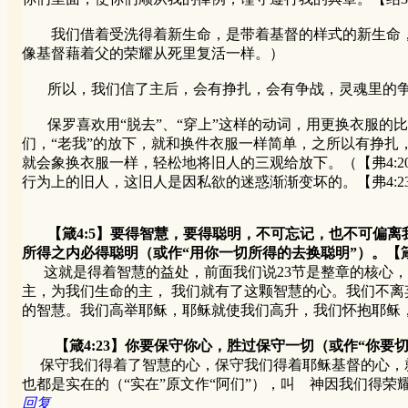
我们借着受洗得着新生命，是带着基督的样式的新生命，这
像基督藉着父的荣耀从死里复活一样。）
所以，我们信了主后，会有挣扎，会有争战，灵魂里的争
保罗喜欢用“脱去”、“穿上”这样的动词，用更换衣服的
们，“老我”的放下，就和换件衣服一样简单，之所以有挣扎
就会象换衣服一样，轻松地将旧人的三观给放下。（【弗4:2
行为上的旧人，这旧人是因私欲的迷惑渐渐变坏的。【弗4:2
【箴4:5】要得智慧，要得聪明，不可忘记，也不可偏离
所得之内必得聪明（或作“用你一切所得的去换聪明”）。【箴
这就是得着智慧的益处，前面我们说23节是整章的核心，
主，为我们生命的主， 我们就有了这颗智慧的心。我们不
的智慧。我们高举耶稣，耶稣就使我们高升，我们怀抱耶稣
【箴4:23】你要保守你心，胜过保守一切（或作“你
保守我们得着了智慧的心，保守我们得着耶稣基督的心，就
也都是实在的（“实在”原文作“阿们”），叫 神因我们得荣
回复