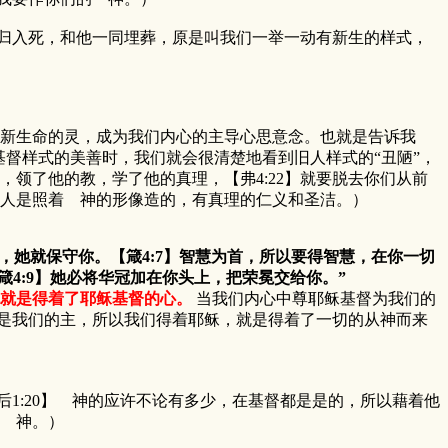
归入死，和他一同埋葬，原是叫我们一举一动有新生的样式，
的新生命的灵，成为我们内心的主导心思意念。也就是告诉我
督样式的美善时，我们就会很清楚地看到旧人样式的“丑陋”，
，领了他的教，学了他的真理，【弗4:22】就要脱去你们从前
这新人是照着 神的形像造的，有真理的仁义和圣洁。）
，她就保守你。【箴4:7】智慧为首，所以要得智慧，在你一切
箴4:9】她必将华冠加在你头上，把荣冕交给你。”
就是得着了耶稣基督的心。
当我们内心中尊耶稣基督为我们的
是我们的主，所以我们得着耶稣，就是得着了一切的从神而来
:20】 神的应许不论有多少，在基督都是是的，所以藉着他
是 神。）