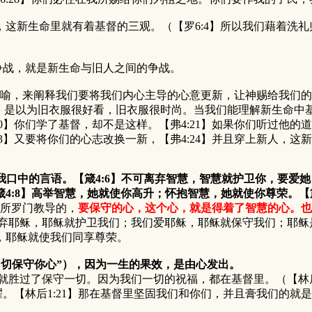
新生命里就有着基督的三观。（【罗6:4】所以我们藉着洗礼
战，就是新生命与旧人之间的争战。
比喻，来阐释我们要将我们内心主导的心意更新，让神赐给我们
，是以为旧衣服很好看，旧衣服很时尚。当我们能理解新生命中基
0】你们学了基督，却不是这样。【弗4:21】如果你们听过他的道
3】又要将你们的心志改换一新，【弗4:24】并且穿上新人，
我口中的言语。【箴4:6】不可离弃智慧，智慧就护卫你，要爱她
4:8】高举智慧，她就使你高升；怀抱智慧，她就使你尊荣。【
所罗门教导的，
要保守的心，这个心，就是得着了智慧的心。也
离弃耶稣，耶稣就护卫我们；我们爱耶稣，耶稣就保守我们；耶稣
，耶稣就使我们同享尊荣。
要切切保守你心”），因为一生的果效，是由心发出。
胜过了保守一切。因为我们一切的祝福，都在基督里。（【林后1
耀。【林后1:21】那在基督里坚固我们和你们，并且膏我们的就