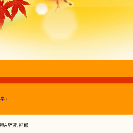
享）
便秘
猝死
抑郁