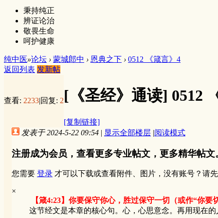
秉持纯正
辨证论治
敬畏生命
呵护健康
纯中医
»
论坛
›
蒙城郎中
›
恩典之下
›
0512 《箴言》4
返回列表
发新帖
[《圣经》通读]
0512
查看:
2233
|
回复:
2
[复制链接]
发表于 2024-5-22 09:54
|
显示全部楼层
|
阅读模式
注册成为会员，查看更多专业帖文，更多精华帖文
您需要
登录
才可以下载或查看附件、图片，没有账号？请先
×
【箴4:23】你要保守你心，胜过保守一切（或作“你
这节经文是本章的核心句。心，心思意念。再用现在的人