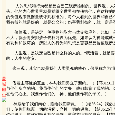
人的思想和行为都是受自己三观所控制的。世界观，人不
头。他的内心世界里就是觉得全世界都在伤害他，在这样的
的价值观来做衡量或评判标准的，每个人看到的世界和自己
我有益的就是好的，就是公义的；伤害我利益的，就一定是
价值观，是决定一件事物的取舍与优先秩序的。比如，主
不大，就会将安排孩子去补习设为优先。如果认为神能成就
有功利和败坏的，所以人的行为和思想是更容易受价值观所
人生观，是决定自己是什么样的人的。“我活着，就是要让
的，人生的意义。
这三观，其实也就是我们人类灵魂的核心，保罗称之为“旧人
蒙
借着主耶稣的宝血，神与我们另立了新约。（【耶31:31
城
与他们所立的约。我虽作他们的丈夫，他们却背了我的约。这
郎
在他们心上。我要作他们的 神，他们要作我的子民。）
中
神赐给了我们肉心，赐给我们新灵。（【结36:24】我必
们，使你们脱离一切的污秽，弃掉一切的偶像。【结36:26
你们里面，使你们顺从我的律例，谨守遵行我的典章。【结3