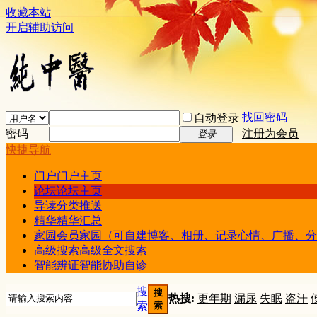
收藏本站
开启辅助访问
找回密码
自动登录
密码
注册为会员
登录
快捷导航
门户
门户主页
论坛
论坛主页
导读
分类推送
精华
精华汇总
家园
会员家园（可自建博客、相册、记录心情、广播、分
高级搜索
高级全文搜索
智能辨证
智能协助自诊
搜
搜
热搜:
更年期
漏尿
失眠
盗汗
索
索