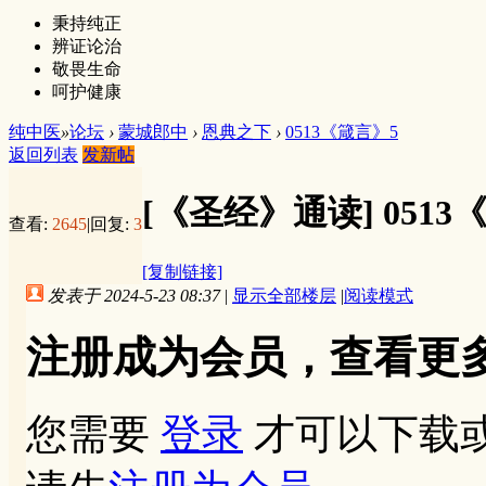
秉持纯正
辨证论治
敬畏生命
呵护健康
纯中医
»
论坛
›
蒙城郎中
›
恩典之下
›
0513《箴言》5
返回列表
发新帖
[《圣经》通读]
0513
查看:
2645
|
回复:
3
[复制链接]
发表于 2024-5-23 08:37
|
显示全部楼层
|
阅读模式
注册成为会员，查看更
您需要
登录
才可以下载