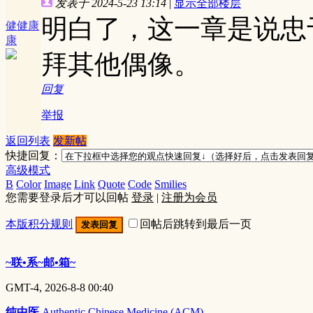
发表于 2024-5-23 13:14
|
显示全部楼层
明白了，这一章是说忠
健健康
康
拜其他偶像。
回复
举报
返回列表
发新帖
快捷回复：
高级模式
B
Color
Image
Link
Quote
Code
Smilies
您需要登录后才可以回帖
登录
|
注册为会员
本版积分规则
回帖后跳转到最后一页
发表回复
~联•系~邮•箱~
GMT-4, 2026-8-8 00:40
纯中医
Authentic Chinese Medicine (ACM)