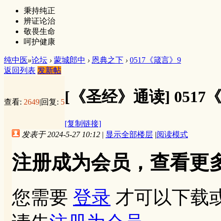
秉持纯正
辨证论治
敬畏生命
呵护健康
纯中医
»
论坛
›
蒙城郎中
›
恩典之下
›
0517《箴言》9
返回列表
发新帖
[《圣经》通读]
0517
查看:
2649
|
回复:
5
[复制链接]
发表于 2024-5-27 10:12
|
显示全部楼层
|
阅读模式
注册成为会员，查看更
您需要
登录
才可以下载