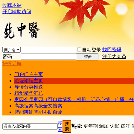
收藏本站
开启辅助访问
找回密码
自动登录
密码
注册为会员
登录
快捷导航
门户
门户主页
论坛
论坛主页
导读
分类推送
精华
精华汇总
家园
会员家园（可自建博客、相册、记录心情、广播、分
高级搜索
高级全文搜索
智能辨证
智能协助自诊
搜
搜
热搜:
更年期
漏尿
失眠
盗汗
索
索