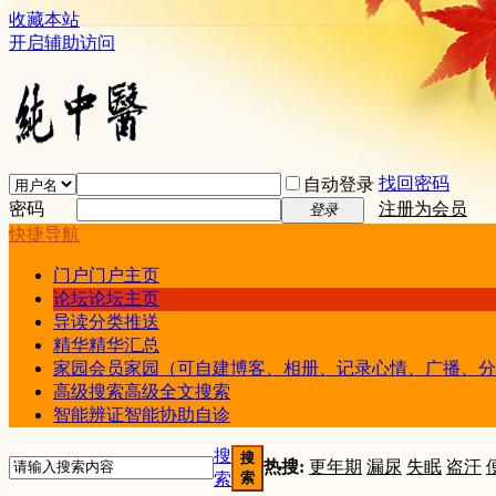
收藏本站
开启辅助访问
找回密码
自动登录
密码
注册为会员
登录
快捷导航
门户
门户主页
论坛
论坛主页
导读
分类推送
精华
精华汇总
家园
会员家园（可自建博客、相册、记录心情、广播、分
高级搜索
高级全文搜索
智能辨证
智能协助自诊
搜
搜
热搜:
更年期
漏尿
失眠
盗汗
索
索