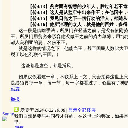
【传4:13】贫穷而有智慧的少年人，胜过年老不
【传4:14】这人是从监牢中出来作王；在他国中，
【传4:15】我见日光之下一切行动的活人，都随从
【传4:16】他所治理的众人，就是他的百姓，多得
这一段是借喻手法，所罗门在登基之前，是没有依附势力
王。所罗门用贫穷来形容他没做王之前的势力单薄；用“贫
郝人乌利亚的妻，名份不正。
就是这样的情况之下，他能当王，甚至国民人数比大卫时
裂了以色列联合王国。）
这些都是虚空，都是捕风。
如果仅仅看这一章，不联系上下文，只会觉得这世上只有
是必须要每一章，每一节，每一字都看过了，心里有了神
回复
举报
发表于 2024-6-22 19:08
|
显示全部楼层
Sunny
我们自然是要与神同行才好的。在这世上的劳碌，如果
里。