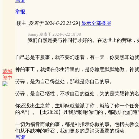
回复
举报
楼主
|
发表于 2024-6-22 21:29
|
显示全部楼层
Sunny 发表于 2024-6-22 18:08
我们自然是要与神同行才好的。在这世上的劳碌，如
自己总是不服事，就不要幻想着，有一天，你突然耳边就
神的事工，就摆在你生活里的，是你愿意默默地做，神
蒙城
郎中
劳碌，是为自己得益处，那就是你自己的事。
劳碌，是自己牺牲，不求自己的益处，为的是荣耀神的
你还没出生之前，主耶稣就差派了你，就给了你一个任务
的名”）。【太28:20】凡我所吩咐你们的，都教训他们
一切为福音而做的事，都是神指示你做的事。包括去教
们从不缺神的呼召，我们更多的是消灭圣灵的感动。
回复