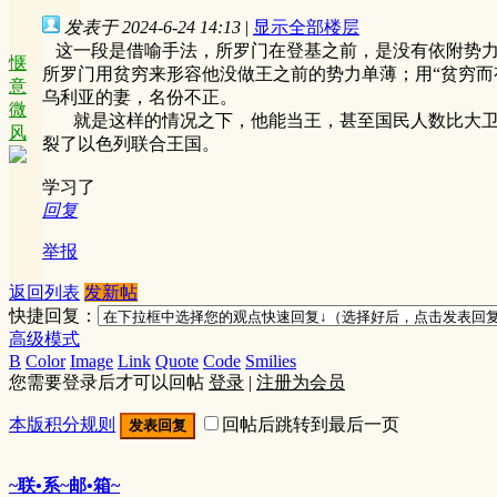
发表于 2024-6-24 14:13
|
显示全部楼层
这一段是借喻手法，所罗门在登基之前，是没有依附势力
惬
所罗门用贫穷来形容他没做王之前的势力单薄；用“贫穷而
意
乌利亚的妻，名份不正。
微
就是这样的情况之下，他能当王，甚至国民人数比大卫时
风
裂了以色列联合王国。
学习了
回复
举报
返回列表
发新帖
快捷回复：
高级模式
B
Color
Image
Link
Quote
Code
Smilies
您需要登录后才可以回帖
登录
|
注册为会员
本版积分规则
回帖后跳转到最后一页
发表回复
~联•系~邮•箱~