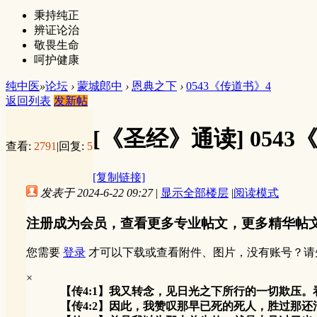
秉持纯正
辨证论治
敬畏生命
呵护健康
纯中医
»
论坛
›
蒙城郎中
›
恩典之下
›
0543《传道书》4
返回列表
发新帖
[《圣经》通读]
054
查看:
2791
|
回复:
5
[复制链接]
发表于 2024-6-22 09:27
|
显示全部楼层
|
阅读模式
注册成为会员，查看更多专业帖文，更多精华帖
您需要
登录
才可以下载或查看附件、图片，没有账号？请
×
【传4:1】我又转念，见日光之下所行的一切欺压
【传4:2】因此，我赞叹那早已死的死人，胜过那还