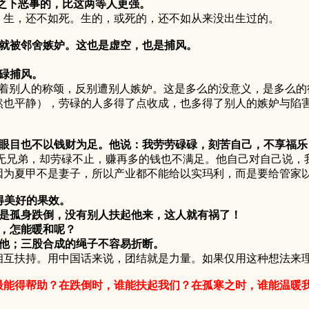
之下恶事的，比这两等人更强。
生，还不如死。生的，或死的，还不如从来没出生过的。
作就被邻舍嫉妒。这也是虚空，也是捕风。
碌捕风。
别人的称颂，反别遭别人嫉妒。这是多么的没意义，是多么的徒
然也平静），劳碌的人多得了点收成，也多得了别人的嫉妒与陷
：
目也不以钱财为足。他说：我劳劳碌碌，刻苦自己，不享福乐
兄弟，却劳碌不止，赚再多的钱也不满足。他自己对自己说，我
因为夏甲不是妻子，所以产业都不能给以实玛利，而是要给管家
得美好的果效。
是孤身跌倒，没有别人扶起他来，这人就有祸了！
，怎能暖和呢？
他；三股合成的绳子不容易折断。
扶持。用中国话来说，团结就是力量。如果仅用这种想法来理
能得帮助？在跌倒时，谁能扶起我们？在孤寒之时，谁能温暖