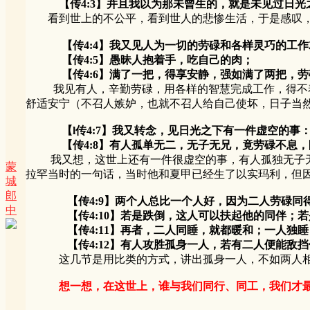
【传4:3】并且我以为那未曾生的，就是未见过日光
看到世上的不公平，看到世人的悲惨生活，于是感叹，
【传4:4】我又见人为一切的劳碌和各样灵巧的工
【传4:5】愚昧人抱着手，吃自己的肉；
【传4:6】满了一把，得享安静，强如满了两把，劳
我见有人，辛勤劳碌，用各样的智慧完成工作，得不着
舒适安宁（不召人嫉妒，也就不召人给自己使坏，日子当
【l传4:7】我又转念，见日光之下有一件虚空的事
【传4:8】有人孤单无二，无子无兄，竟劳碌不息，眼
我又想，这世上还有一件很虚空的事，有人孤独无子无
蒙
拉罕当时的一句话，当时他和夏甲已经生了以实玛利，但
城
郎
【传4:9】两个人总比一个人好，因为二人劳碌同
中
【传4:10】若是跌倒，这人可以扶起他的同伴；若
【传4:11】再者，二人同睡，就都暖和；一人独睡
【传4:12】有人攻胜孤身一人，若有二人便能敌挡
这几节是用比类的方式，讲出孤身一人，不如两人相互
想一想，在这世上，谁与我们同行、同工，我们才最