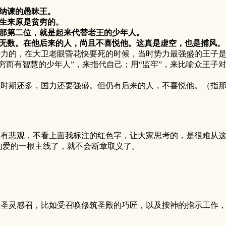
肯纳谏的愚昧王。
生来原是贫穷的。
那第二位，就是起来代替老王的少年人。
无数。在他后来的人，尚且不喜悦他。这真是虚空，也是捕风。
的，在大卫老眼昏花快要死的时候，当时势力最强盛的王子是
穷而有智慧的少年人”，来指代自己；用“监牢”，来比喻众王子
期还多，国力还要强盛。但仍有后来的人，不喜悦他。（指那
悲观，不看上面我标注的红色字，让大家思考的，是很难从这
的爱的一根主线了，就不会断章取义了。
是圣灵感召，比如受召唤修筑圣殿的巧匠，以及按神的指示工作