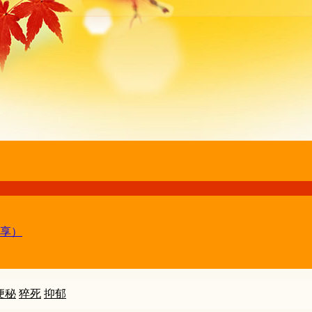
享）
便秘
猝死
抑郁