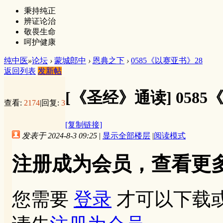
秉持纯正
辨证论治
敬畏生命
呵护健康
纯中医
»
论坛
›
蒙城郎中
›
恩典之下
›
0585《以赛亚书》28
返回列表
发新帖
[《圣经》通读]
058
查看:
2174
|
回复:
3
[复制链接]
发表于 2024-8-3 09:25
|
显示全部楼层
|
阅读模式
注册成为会员，查看更
您需要
登录
才可以下载