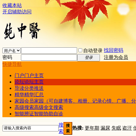
收藏本站
开启辅助访问
找回密码
自动登录
密码
注册为会员
登录
快捷导航
门户
门户主页
论坛
论坛主页
导读
分类推送
精华
精华汇总
家园
会员家园（可自建博客、相册、记录心情、广播、分
高级搜索
高级全文搜索
智能辨证
智能协助自诊
搜
搜
热搜:
更年期
漏尿
失眠
盗汗
索
索