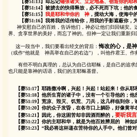
【赛51:13】却忘记
铺张诸天、立定地基、创造你的耶
【赛51:14】被掳去的快得释放，必不死而下坑；他的
【赛51:15】
我是耶和华你的 神
，搅动大海，使海中
【赛51:16】我将我的话传给你，用我的手影遮蔽你，
神安慰自己的百姓，告诉他们，神必让他们归回锡安。这
界、贪享世界的美好，而忘了神的。但神一定让我们重新归
悔改的心，是
这一段当中，我们要看出经文的背后：
（或作“他就是 神高举在自己的右边”），叫他作君王、作
有些不明白真理的，总认为自己信耶稣，是自己的追求的
也只能是靠神的话语，我们的主耶稣基督。
【赛51:17】耶路撒冷啊，兴起！兴起！站起来！你从
【赛51:18】他所生育的诸子中，没有一个引导他的；他
【赛51:19】荒凉、毁灭、饥荒、刀兵，这几样临到你，
【赛51:20】你的众子发昏，在各市口上躺卧，好像黄
要听我言
【赛51:21】因此，你这困苦却非因酒而醉的，
【赛51:22】你的主耶和华，就是为他百姓辨屈的 神
【赛51:23】“我必将这杯递在苦待你的人手中。他们曾