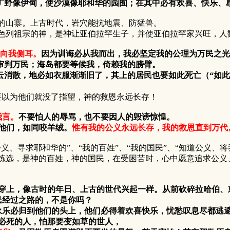
旷野像伊甸，使沙漠像耶和华的园囿；在其中必有欢喜、快乐、
山寨。上古时代，岩穴能抗地震、防猛兽。
列祖宗的神，是神让亚伯拉罕生子，并使亚伯拉罕家兴旺，人
向我侧耳。
因为训诲必从我而出，我必坚定我的公理为万民之光
审判万民；海岛都要等候我，倚赖我的膀臂。
消散，地必如衣服渐渐旧了，其上的居民也要如此死亡（“如此死
以为他们就没了指望，神的救恩永远长存！
我言。
不要怕人的辱骂，也不要因人的毁谤惊惶。
他们，如同咬羊绒。
惟有我的公义永远长存，我的救恩直到万代
寻求耶和华的”、“我的百姓”、“我的国民”、“知道公义、
拣选，是神的百姓，神的国民，在受困苦时，心中愿意追求公义
为衣穿上，像古时的年日、上古的世代兴起一样。从前砍碎拉哈伯
民经过之路的，不是你吗？
永乐必归到他们的头上，他们必得着欢喜快乐，忧愁叹息尽都逃
那必死的人，怕那要变如草的世人，