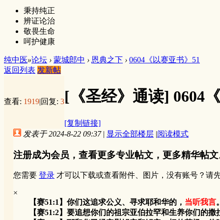
秉持纯正
辨证论治
敬畏生命
呵护健康
纯中医
»
论坛
›
蒙城郎中
›
恩典之下
›
0604《以赛亚书》51
返回列表
发新帖
[《圣经》通读]
060
查看:
1919
|
回复:
3
[复制链接]
发表于 2024-8-22 09:37
|
显示全部楼层
|
阅读模式
注册成为会员，查看更多专业帖文，更多精华帖文
您需要
登录
才可以下载或查看附件、图片，没有账号？请
×
【赛51:1】你们这追求公义、寻求耶和华的，
当听我言
【赛51:2】要追想你们的祖宗亚伯拉罕和生养你们的撒