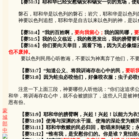
【赛51:3】耶和华已经安慰锡安和锡安一切的荒场，使
磐石，耶和华是以色列的磐石；岩穴，耶和华是以色列的
神要以色列追想，耶和华是自古以来以色列的神，是以色
【赛51:4】“我的百姓啊，
要向我留心；
我的国民哪，
要
【赛51:5】我的公义临近，我的救恩发出，我的膀臂要
【赛51:6】你们要向天举目，观看下地，因为天必像烟云
也不废掉。
要以色列民用心听教诲，不要以为神离弃了他们，不要
【赛51:7】“知道公义、将我训诲存在心中的民，
要听
【赛51:8】因为蛀虫必咬他们，好像咬衣服；虫子必咬
注意一下上面三段，神要哪些人听他说：“你们这追求公义、
和华，将训诲存在心中，就不会被掳掠了，这些人只是被神
恩有份。
蒙
【赛51:9】耶和华的膀臂啊，兴起！兴起！以能力
城
【赛51:10】使海与深渊的水干涸、使海的深处变为赎
郎
【赛51:11】耶和华救赎的民必归回，歌唱来到锡安；
中
【赛51:12】“惟有我，是安慰你们的。你是谁？竟怕