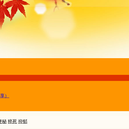
享）
便秘
猝死
抑郁