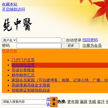
收藏本站
开启辅助访问
找回密码
自动登录
密码
注册为会员
登录
快捷导航
门户
门户主页
论坛
论坛主页
导读
分类推送
精华
精华汇总
家园
会员家园（可自建博客、相册、记录心情、广播、分
高级搜索
高级全文搜索
智能辨证
智能协助自诊
搜
搜
热搜:
更年期
漏尿
失眠
盗汗
索
索