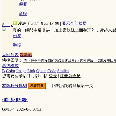
回复
举报
发表于 2024-8-22 13:09
|
显示全部楼层
Sunny
真的，经郎中反复讲，加上康妹妹上面整理的，读起来
回复
举报
返回列表
发新帖
快捷回复：
高级模式
B
Color
Image
Link
Quote
Code
Smilies
您需要登录后才可以回帖
登录
|
注册为会员
本版积分规则
回帖后跳转到最后一页
发表回复
~联•系~邮•箱~
GMT-4, 2026-8-8 07:11