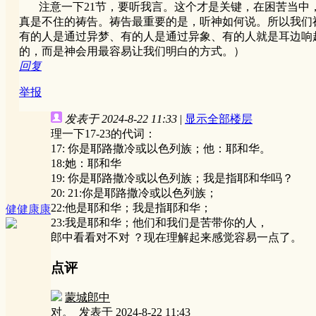
注意一下21节，要听我言。这个才是关键，在困苦当中，
真是不住的祷告。祷告最重要的是，听神如何说。所以我们
有的人是通过异梦、有的人是通过异象、有的人就是耳边响
的，而是神会用最容易让我们明白的方式。）
回复
举报
发表于 2024-8-22 11:33
|
显示全部楼层
理一下17-23的代词：
17: 你是耶路撒冷或以色列族；他：耶和华。
18:她：耶和华
19: 你是耶路撒冷或以色列族；我是指耶和华吗？
20: 21:你是耶路撒冷或以色列族；
22:他是耶和华；我是指耶和华；
健健康康
23:我是耶和华；他们和我们是苦带你的人，
郎中看看对不对 ？现在理解起来感觉容易一点了。
点评
蒙城郎中
对。
发表于 2024-8-22 11:43