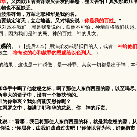
和华
。又因欺压者图谋毁灭要发的暴怒，整天害怕！其实那欺压
食物也不至缺乏。
的波浪砰訇，万军之耶和华是我的名。
为要栽定诸天，立定地基。又对锡安说：
你是我的百姓
。”
对应在我们，就是我常说的，跌倒不可怕，神亲自将我们扶起。
回，因为我们是神的民、神的百姓、神的儿女。
神赐的
。（【提后2:25】用温柔劝戒那抵挡的人，或者
神给他
救主，
将悔改的心和赦罪的恩赐给以色列人
。）
结果，这也是一种骄傲，是一种罪。其实一切都是出于神，本
耶和华手中喝了他忿怒之杯，喝了那使人东倒西歪的爵，以至喝尽
所养大的诸子中，没有一个搀扶他的。
谁为你举哀？我如何能安慰你呢？
羊在网罗之中，都满了耶和华的忿怒、你 神的斥责。
。
如此说：“看哪，我已将那使人东倒西歪的杯，就是我忿怒的爵，
对你说：‘你屈身，由我们践踏过去吧！’你便以背为地，好像街市