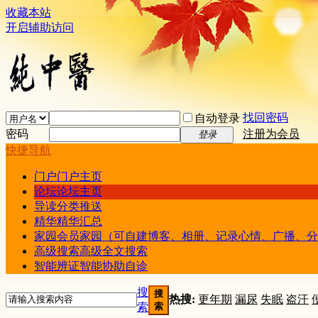
收藏本站
开启辅助访问
找回密码
自动登录
密码
注册为会员
登录
快捷导航
门户
门户主页
论坛
论坛主页
导读
分类推送
精华
精华汇总
家园
会员家园（可自建博客、相册、记录心情、广播、分
高级搜索
高级全文搜索
智能辨证
智能协助自诊
搜
搜
热搜:
更年期
漏尿
失眠
盗汗
索
索