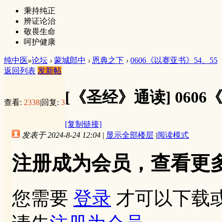
秉持纯正
辨证论治
敬畏生命
呵护健康
纯中医
»
论坛
›
蒙城郎中
›
恩典之下
›
0606《以赛亚书》54、55
返回列表
发新帖
[《圣经》通读]
0606
查看:
2338
|
回复:
3
[复制链接]
发表于 2024-8-24 12:04
|
显示全部楼层
|
阅读模式
注册成为会员，查看更
您需要
登录
才可以下载