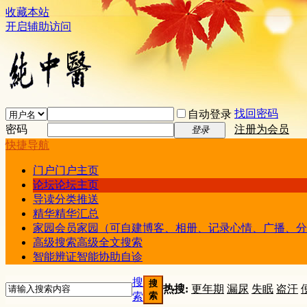
收藏本站
开启辅助访问
找回密码
自动登录
密码
注册为会员
登录
快捷导航
门户
门户主页
论坛
论坛主页
导读
分类推送
精华
精华汇总
家园
会员家园（可自建博客、相册、记录心情、广播、分
高级搜索
高级全文搜索
智能辨证
智能协助自诊
搜
搜
热搜:
更年期
漏尿
失眠
盗汗
索
索