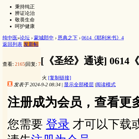
秉持纯正
辨证论治
敬畏生命
呵护健康
纯中医
»
论坛
›
蒙城郎中
›
恩典之下
›
0614《耶利米书》4
返回列表
发新帖
[《圣经》通读]
061
查看:
2165
|
回复:
7
火
[复制链接]
发表于 2024-9-2 08:34
|
显示全部楼层
|
阅读模式
注册成为会员，查看更
您需要
登录
才可以下载