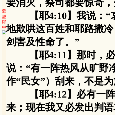
要消灭，祭司都要惊奇，
蒙
【耶4:10】我说：“
城
郎
地欺哄这百姓和耶路撒冷
中
剑害及性命了。”
【耶4:11】那时，必
说：“有一阵热风从旷野
作“民女”）刮来，不是
【耶4:12】必有一阵
来；现在我又必发出判语