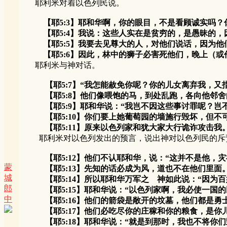
耶利米对着以色列民说。
【耶5:3】耶和华啊，你的眼目，不是看顾诚实吗
【耶5:4】我说：这些人实在是贫穷的，是愚昧的，
【耶5:5】我要去见尊大的人，对他们说话，因为他们
【耶5:6】因此，林中的狮子必害死他们，晚上（或作
耶利米与神对话。
【耶5:7】“我怎能赦免你呢？你的儿女离弃我，
【耶5:8】他们像喂饱的马，到处乱跑，各向他邻舍
【耶5:9】耶和华说：“我岂不因这些事讨罪呢？岂
【耶5:10】你们要上她葡萄园的墙施行毁坏，但不可
【耶5:11】原来以色列家和犹大家大行诡诈攻击我。
耶利米对以色列发出的预言，说出神对以色列民的斥
【耶5:12】他们不认耶和华，说：“这并不是他，
蒙
【耶5:13】先知的话必成为风，道也不在他们里面
城
【耶5:14】所以耶和华万军之 神如此说：“因为百
郎
【耶5:15】耶和华说：“以色列家啊，我必使一国的
中
【耶5:16】他们的箭袋是敞开的坟墓，他们都是勇
【耶5:17】他们必吃尽你的庄稼和你的粮食，是你儿
【耶5:18】耶和华说：“就是到那时，我也不将你们