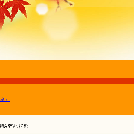
享）
便秘
猝死
抑郁