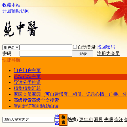
收藏本站
开启辅助访问
找回密码
自动登录
密码
注册为会员
登录
快捷导航
门户
门户主页
论坛
论坛主页
导读
分类推送
精华
精华汇总
家园
会员家园（可自建博客、相册、记录心情、广播、分
高级搜索
高级全文搜索
智能辨证
智能协助自诊
搜
搜
热搜:
更年期
漏尿
失眠
盗汗
索
索