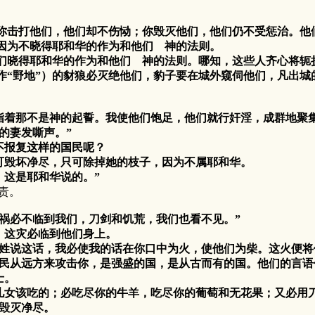
？你击打他们，他们却不伤恸；你毁灭他们，他们仍不受惩治。
因为不晓得耶和华的作为和他们 神的法则。
晓得耶和华的作为和他们 神的法则。哪知，这些人齐心将轭
“野地”）的豺狼必灭绝他们，豹子要在城外窥伺他们，凡出城
又指着那不是神的起誓。我使他们饱足，他们就行奸淫，成群地聚
的妻发嘶声。”
不报复这样的国民呢？
毁坏净尽，只可除掉她的枝子，因为不属耶和华。
这是耶和华说的。”
责。
灾祸必不临到我们，刀剑和饥荒，我们也看不见。”
。这灾必临到他们身上。
姓说这话，我必使我的话在你口中为火，使他们为柴。这火便将
民从远方来攻击你，是强盛的国，是从古而有的国。他们的言语
士。
女该吃的；必吃尽你的牛羊，吃尽你的葡萄和无花果；又必用刀
毁灭净尽。