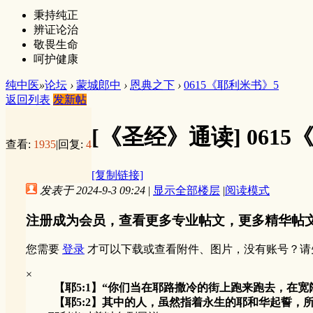
秉持纯正
辨证论治
敬畏生命
呵护健康
纯中医
»
论坛
›
蒙城郎中
›
恩典之下
›
0615《耶利米书》5
返回列表
发新帖
[《圣经》通读]
061
查看:
1935
|
回复:
4
[复制链接]
发表于 2024-9-3 09:24
|
显示全部楼层
|
阅读模式
注册成为会员，查看更多专业帖文，更多精华帖
您需要
登录
才可以下载或查看附件、图片，没有账号？请
×
【耶5:1】“你们当在耶路撒冷的街上跑来跑去，在
【耶5:2】其中的人，虽然指着永生的耶和华起誓，所