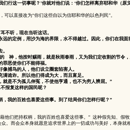
们行这一切事呢？’你就对他们说：‘你们怎样离弃耶和华（原文
可以直接改为“你们这些自以为信耶和华的以色列民”。
耳不听，现在当听这话。
远的定例，用沙为海的界限，水不得越过。因此，你们在我面
去。
的 神，他按时赐雨，就是秋雨春雨，又为我们定收割的节令，
的罪恶使你们不能得福。
好像捕鸟的人，他们设立圈套陷害人。
充满诡诈。所以他们得成为大，而且富足。
就是不为孤儿伸冤，不使他亨通，也不为穷人辨屈。”
不报复这样的国民呢？
，我的百姓也喜爱这些事。到了结局你们怎样行呢？”
们把持权柄，我的百姓也喜爱这些事。” 这种假先知、假牧
会众。而会众本身就愿意追求世界上的一切成功与美好，本身就