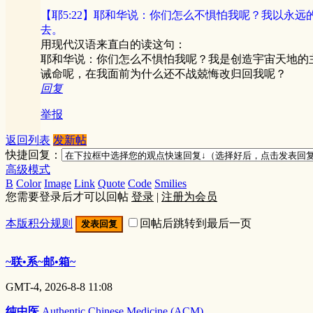
【耶5:22】耶和华说：你们怎么不惧怕我呢？我以永
去。
用现代汉语来直白的读这句：
耶和华说：你们怎么不惧怕我呢？我是创造宇宙天地的
诫命呢，在我面前为什么还不战兢悔改归回我呢？
回复
举报
返回列表
发新帖
快捷回复：
高级模式
B
Color
Image
Link
Quote
Code
Smilies
您需要登录后才可以回帖
登录
|
注册为会员
本版积分规则
回帖后跳转到最后一页
发表回复
~联•系~邮•箱~
GMT-4, 2026-8-8 11:08
纯中医
Authentic Chinese Medicine (ACM)