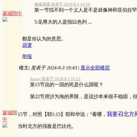
健健康康 发表于 2024-9-3 14:16
第一节找不到一个义人是不是就像神和亚伯拉罕
蒙城郎中
5:见尊大的人是指以色列 ...
都是你认为的意思。
回复
举报
楼主
|
发表于 2024-9-3 19:43
|
显示全部楼层
Sunny 发表于 2024-9-3 18:23
第15节说的一国的民是什么国呢？
第22节用沙为海的界限，是说沙本来很不稳固，但是
蒙城郎
我要召北方
15节，对照【耶1:15】耶和华说：“看哪，
中
当时北方的强敌是巴比伦。