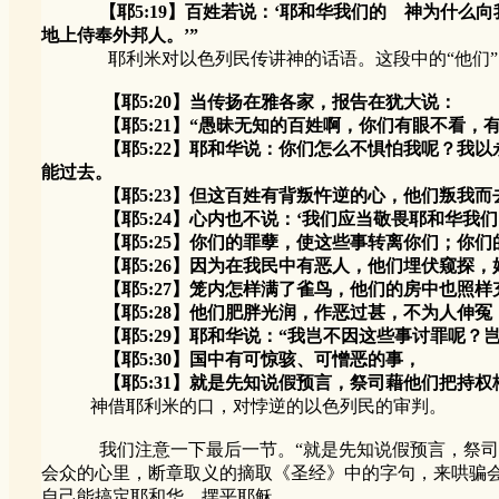
【耶5:19】百姓若说：‘耶和华我们的 神为什么向我
地上侍奉外邦人。’”
耶利米对以色列民传讲神的话语。这段中的“他们”，
【耶5:20】当传扬在雅各家，报告在犹大说：
【耶5:21】“愚昧无知的百姓啊，你们有眼不看，有
【耶5:22】耶和华说：你们怎么不惧怕我呢？我以永
能过去。
【耶5:23】但这百姓有背叛忤逆的心，他们叛我而
【耶5:24】心内也不说：‘我们应当敬畏耶和华我们
【耶5:25】你们的罪孽，使这些事转离你们；你们
【耶5:26】因为在我民中有恶人，他们埋伏窥探，
【耶5:27】笼内怎样满了雀鸟，他们的房中也照样
【耶5:28】他们肥胖光润，作恶过甚，不为人伸冤，
【耶5:29】耶和华说：“我岂不因这些事讨罪呢？岂
【耶5:30】国中有可惊骇、可憎恶的事，
【耶5:31】就是先知说假预言，祭司藉他们把持权柄
神借耶利米的口，对悖逆的以色列民的审判。
我们注意一下最后一节。“就是先知说假预言，祭司藉他
会众的心里，断章取义的摘取《圣经》中的字句，来哄骗
自己能搞定耶和华、摆平耶稣。