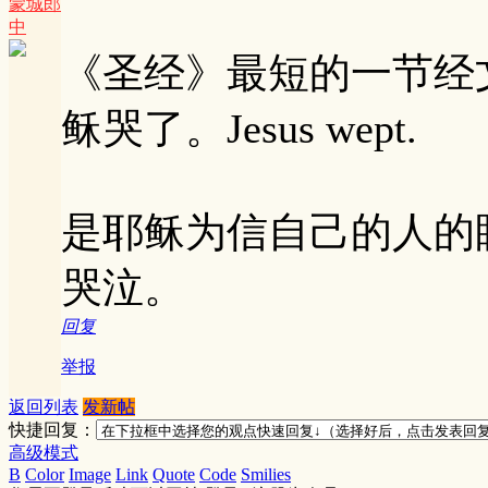
蒙城郎
中
《圣经》最短的一节经文
稣哭了。Jesus wept.
是耶稣为信自己的人的
哭泣。
回复
举报
返回列表
发新帖
快捷回复：
高级模式
B
Color
Image
Link
Quote
Code
Smilies