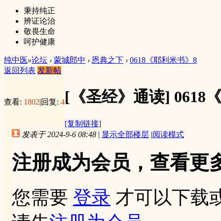
秉持纯正
辨证论治
敬畏生命
呵护健康
纯中医
»
论坛
›
蒙城郎中
›
恩典之下
›
0618《耶利米书》8
返回列表
发新帖
[《圣经》通读]
061
查看:
1802
|
回复:
4
[复制链接]
发表于 2024-9-6 08:48
|
显示全部楼层
|
阅读模式
注册成为会员，查看更
您需要
登录
才可以下载