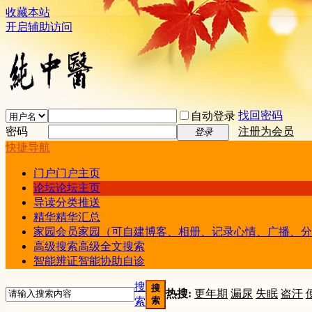
收藏本站
开启辅助访问
找回密码
自动登录
密码
注册为会员
登录
快捷导航
门户
门户主页
论坛
论坛主页
导读
分类推送
精华
精华汇总
家园
会员家园（可自建博客、相册、记录心情、广播、分
高级搜索
高级全文搜索
智能辨证
智能协助自诊
搜
搜
热搜:
更年期
漏尿
失眠
盗汗
索
索