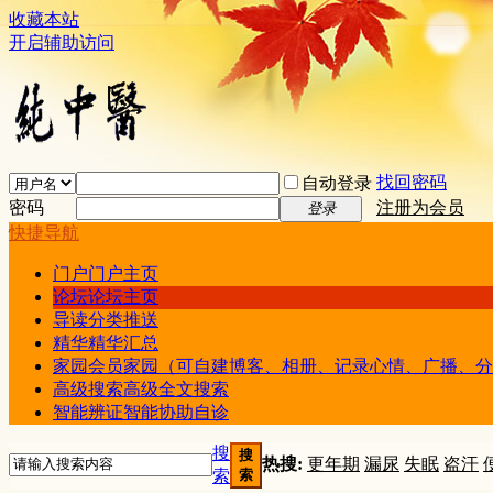
收藏本站
开启辅助访问
找回密码
自动登录
密码
注册为会员
登录
快捷导航
门户
门户主页
论坛
论坛主页
导读
分类推送
精华
精华汇总
家园
会员家园（可自建博客、相册、记录心情、广播、分
高级搜索
高级全文搜索
智能辨证
智能协助自诊
搜
搜
热搜:
更年期
漏尿
失眠
盗汗
索
索