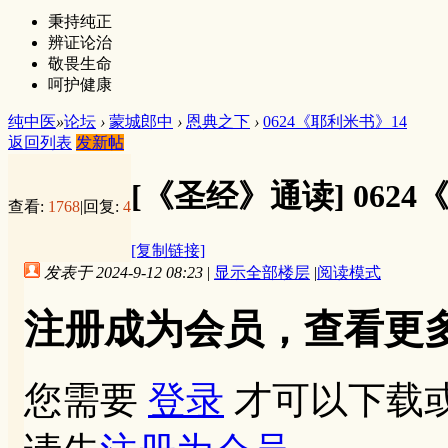
秉持纯正
辨证论治
敬畏生命
呵护健康
纯中医
»
论坛
›
蒙城郎中
›
恩典之下
›
0624《耶利米书》14
返回列表
发新帖
[《圣经》通读]
062
查看:
1768
|
回复:
4
[复制链接]
发表于 2024-9-12 08:23
|
显示全部楼层
|
阅读模式
注册成为会员，查看更
您需要
登录
才可以下载