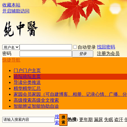
收藏本站
开启辅助访问
找回密码
自动登录
密码
注册为会员
登录
快捷导航
门户
门户主页
论坛
论坛主页
导读
分类推送
精华
精华汇总
家园
会员家园（可自建博客、相册、记录心情、广播、分
高级搜索
高级全文搜索
智能辨证
智能协助自诊
搜
搜
热搜:
更年期
漏尿
失眠
盗汗
索
索