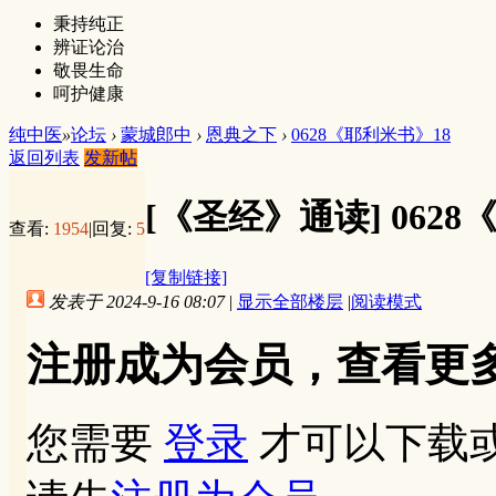
秉持纯正
辨证论治
敬畏生命
呵护健康
纯中医
»
论坛
›
蒙城郎中
›
恩典之下
›
0628《耶利米书》18
返回列表
发新帖
[《圣经》通读]
062
查看:
1954
|
回复:
5
[复制链接]
发表于 2024-9-16 08:07
|
显示全部楼层
|
阅读模式
注册成为会员，查看更
您需要
登录
才可以下载