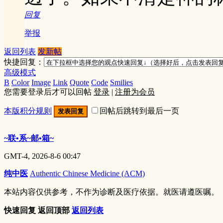
回复
举报
返回列表
发新帖
快捷回复：
高级模式
B
Color
Image
Link
Quote
Code
Smilies
您需要登录后才可以回帖
登录
|
注册为会员
本版积分规则
回帖后跳转到最后一页
发表回复
~联•系~邮•箱~
GMT-4, 2026-8-6 00:47
纯中医
Authentic Chinese Medicine (ACM)
本站内容仅供参考，不作为诊断及医疗依据。就医请遵医嘱。
快速回复
返回顶部
返回列表