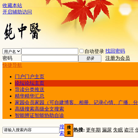
收藏本站
开启辅助访问
找回密码
自动登录
密码
注册为会员
登录
快捷导航
门户
门户主页
论坛
论坛主页
导读
分类推送
精华
精华汇总
家园
会员家园（可自建博客、相册、记录心情、广播、分
高级搜索
高级全文搜索
智能辨证
智能协助自诊
搜
搜
热搜:
更年期
漏尿
失眠
盗汗
索
索