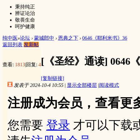
秉持纯正
辨证论治
敬畏生命
呵护健康
纯中医
»
论坛
›
蒙城郎中
›
恩典之下
›
0646《耶利米书》36
返回列表
发新帖
[《圣经》通读]
064
查看:
1813
|
回复:
4
[复制链接]
发表于 2024-10-4 10:55
|
显示全部楼层
|
阅读模式
注册成为会员，查看更
您需要
登录
才可以下载