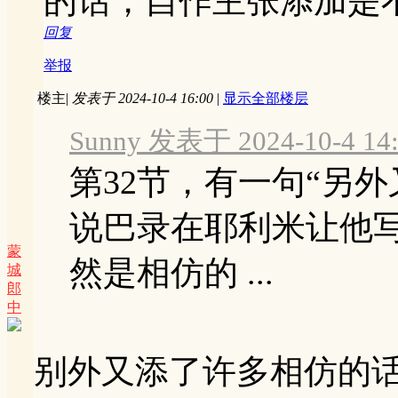
的话，自作主张添加是
回复
举报
楼主
|
发表于 2024-10-4 16:00
|
显示全部楼层
Sunny 发表于 2024-10-4 14
第32节，有一句“另
说巴录在耶利米让他
蒙
然是相仿的 ...
城
郎
中
别外又添了许多相仿的话。