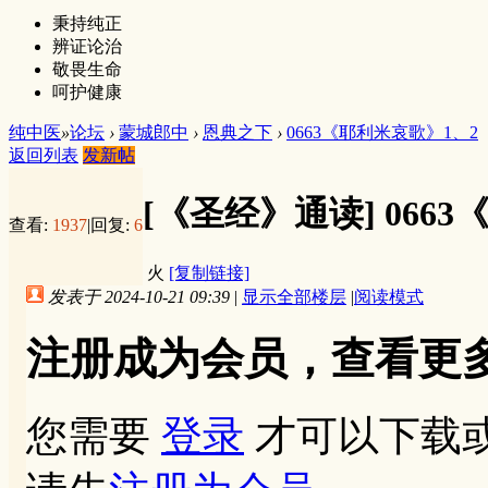
秉持纯正
辨证论治
敬畏生命
呵护健康
纯中医
»
论坛
›
蒙城郎中
›
恩典之下
›
0663《耶利米哀歌》1、2
返回列表
发新帖
[《圣经》通读]
066
查看:
1937
|
回复:
6
火
[复制链接]
发表于 2024-10-21 09:39
|
显示全部楼层
|
阅读模式
注册成为会员，查看更
您需要
登录
才可以下载