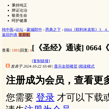
秉持纯正
辨证论治
敬畏生命
呵护健康
纯中医
»
论坛
›
蒙城郎中
›
恩典之下
›
0664《耶利米哀歌》3、4
返回列表
发新帖
[《圣经》通读]
066
查看:
1881
|
回复:
4
[复制链接]
发表于 2024-10-22 10:48
|
显示全部楼层
|
阅读模式
注册成为会员，查看更
您需要
登录
才可以下载