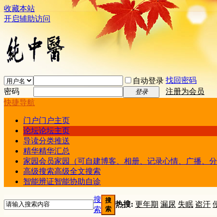
收藏本站
开启辅助访问
找回密码
自动登录
密码
注册为会员
登录
快捷导航
门户
门户主页
论坛
论坛主页
导读
分类推送
精华
精华汇总
家园
会员家园（可自建博客、相册、记录心情、广播、分
高级搜索
高级全文搜索
智能辨证
智能协助自诊
搜
搜
热搜:
更年期
漏尿
失眠
盗汗
索
索