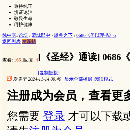
秉持纯正
辨证论治
敬畏生命
呵护健康
纯中医
»
论坛
›
蒙城郎中
›
恩典之下
›
0686《但以理书》6
返回列表
发新帖
[《圣经》通读]
068
查看:
1661
|
回复:
4
[复制链接]
发表于 2024-11-14 09:49
|
显示全部楼层
|
阅读模式
注册成为会员，查看更
您需要
登录
才可以下载