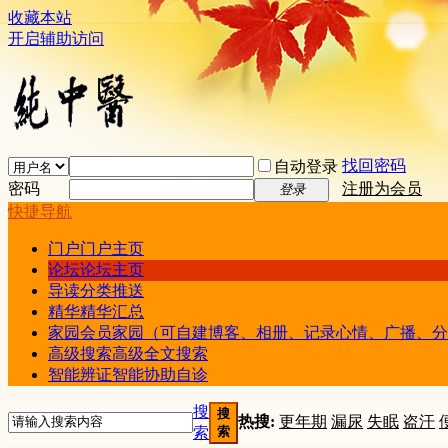
收藏本站
开启辅助访问
找回密码
自动登录
密码
注册为会员
登录
快捷导航
门户
门户主页
论坛
论坛主页
导读
分类推送
精华
精华汇总
家园
会员家园（可自建博客、相册、记录心情、广播、分
高级搜索
高级全文搜索
智能辨证
智能协助自诊
搜
搜
热搜:
更年期
漏尿
失眠
盗汗
索
索