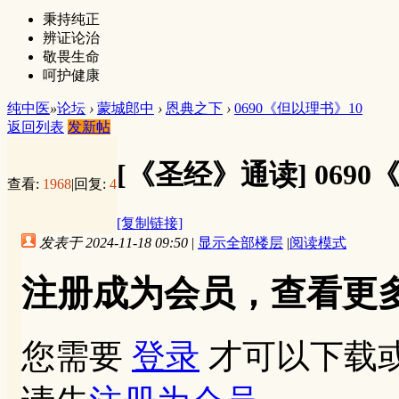
秉持纯正
辨证论治
敬畏生命
呵护健康
纯中医
»
论坛
›
蒙城郎中
›
恩典之下
›
0690《但以理书》10
返回列表
发新帖
[《圣经》通读]
069
查看:
1968
|
回复:
4
[复制链接]
发表于 2024-11-18 09:50
|
显示全部楼层
|
阅读模式
注册成为会员，查看更
您需要
登录
才可以下载