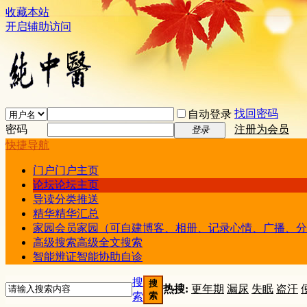
收藏本站
开启辅助访问
找回密码
自动登录
密码
注册为会员
登录
快捷导航
门户
门户主页
论坛
论坛主页
导读
分类推送
精华
精华汇总
家园
会员家园（可自建博客、相册、记录心情、广播、分
高级搜索
高级全文搜索
智能辨证
智能协助自诊
搜
搜
热搜:
更年期
漏尿
失眠
盗汗
索
索