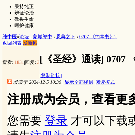
秉持纯正
辨证论治
敬畏生命
呵护健康
纯中医
»
论坛
›
蒙城郎中
›
恩典之下
›
0707 《约拿书》2
返回列表
发新帖
[《圣经》通读]
0707
查看:
1831
|
回复:
3
[复制链接]
发表于 2024-12-5 10:30
|
显示全部楼层
|
阅读模式
注册成为会员，查看更
您需要
登录
才可以下载