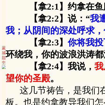
【拿2:1】约拿在
【拿2:2】说：“
我
我；从阴间的深处呼求，
【拿2:3】
你将我投
蒙
环绕我，你的波浪洪涛都
城
郎
中
【拿2:4】我说，
我
望你的圣殿
。
这几节祷告，是我们在
板。也是约拿教导我们怎