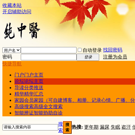
收藏本站
开启辅助访问
找回密码
自动登录
密码
注册为会员
登录
快捷导航
门户
门户主页
论坛
论坛主页
导读
分类推送
精华
精华汇总
家园
会员家园（可自建博客、相册、记录心情、广播、分
高级搜索
高级全文搜索
智能辨证
智能协助自诊
搜
搜
热搜:
更年期
漏尿
失眠
盗汗
索
索