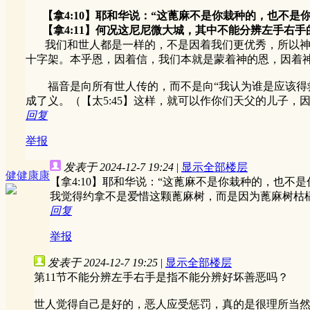
【拿4:10】耶和华说：“这蓖麻不是你栽种的，也不
【拿4:11】何况这尼尼微大城，其中不能分辨左手右手
我们和世人都是一样的，不是因着我们更优秀，所以神就
十字架。本乎恩，因着信，我们本就是蒙着神的恩，因着
福音是向所有世人传的，而不是向“我认为谁是应该得救
成了义。（【太5:45】这样，就可以作你们天父的儿子
回复
举报
发表于 2024-12-7 19:24
|
显示全部楼层
健健康康
【拿4:10】耶和华说：“这蓖麻不是你栽种的，也
我觉得约拿不是爱惜这颗蓖麻树，而是因为蓖麻树枯
回复
举报
发表于 2024-12-7 19:25
|
显示全部楼层
第11节不能分辨左手右手是指不能分辨好坏善恶吗？
世人觉得自己是好的，恶人应受惩罚，真的是很理所当