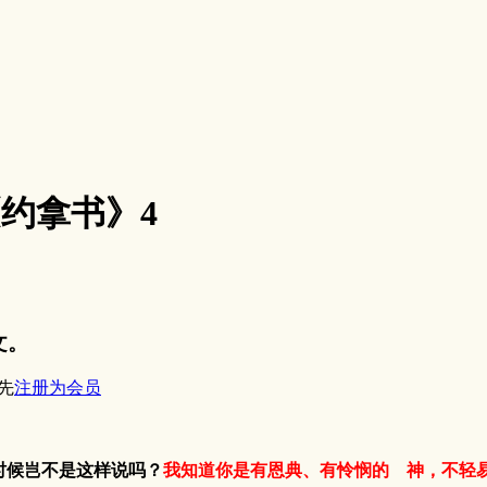
9《约拿书》4
文。
先
注册为会员
时候岂不是这样说吗？
我知道你是有恩典、有怜悯的 神，不轻