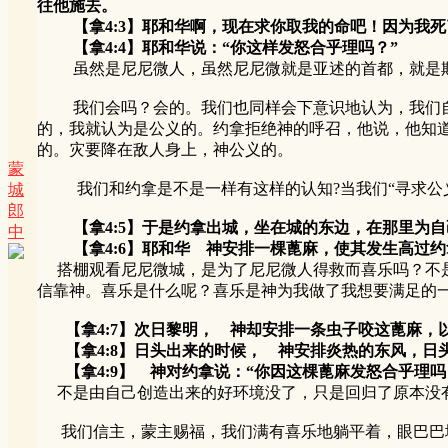
往他施去。
【拿4:3】耶和华啊，现在求你取我的命吧！因为我死
【拿4:4】耶和华说：“你这样发怒合乎理吗？”
虽然是尼尼微人，虽然尼尼微就是亚述的首都，就是欺
我们会吗？会的。我们也同样会下意识地认为，我们自己
的，我就认为是公义的。约拿拒绝神的呼召，他说，他知道
的。灾要降在敌人身上，神公义的。
蒙
我们和约拿是不是一样有这样的认知?当我们“寻求公义
城
郎
【拿4:5】于是约拿出城，坐在城的东边，在那里为
中
【拿4:6】耶和华 神安排一棵蓖麻，使其发生高过约
搭棚观看尼尼微城，是为了尼尼微人得救而喜乐吗？不是
信靠神。喜乐是什么呢？喜乐是神为我做了我想要满足的
【拿4:7】次日黎明， 神却安排一条虫子咬这蓖麻，
【拿4:8】日头出来的时候， 神安排炎热的东风，日头
【拿4:9】 神对约拿说：“你因这棵蓖麻发怒合乎理吗
不是由自己创造出来的好环境没了，只是回归了原本没有神
我们信主，蒙主赐福，我们满有喜乐地躺平着，眼巴巴地