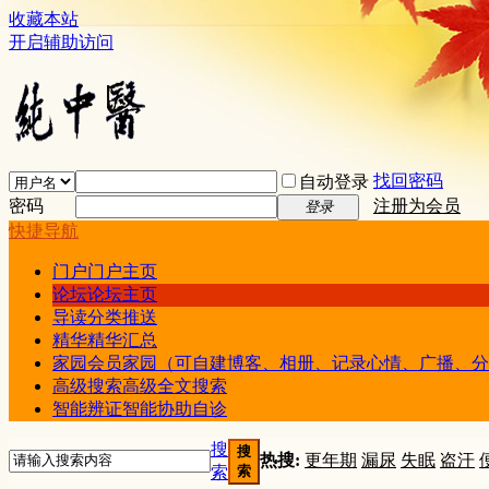
收藏本站
开启辅助访问
找回密码
自动登录
密码
注册为会员
登录
快捷导航
门户
门户主页
论坛
论坛主页
导读
分类推送
精华
精华汇总
家园
会员家园（可自建博客、相册、记录心情、广播、分
高级搜索
高级全文搜索
智能辨证
智能协助自诊
搜
搜
热搜:
更年期
漏尿
失眠
盗汗
索
索