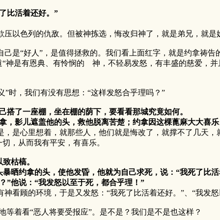
了比活着还好。”
压以色列的仇敌。但被神拣选，悔改归神了，就是弟兄，就是姊
是“好人”，是值得拯救的。我们看上面红字，就是约拿祷告
“神是有恩典、有怜悯的 神，不轻易发怒，有丰盛的慈爱，并
”时，我们有没有思想：“这样发怒合乎理吗？”
自己搭了一座棚，坐在棚的荫下，要看看那城究竟如何。
拿，影儿遮盖他的头，救他脱离苦楚；约拿因这棵蓖麻大大喜乐
，是心里想着，就那些人，他们就是悔改了，就撑不了几天，
一切，从而我有平安，有喜乐。
以致枯槁。
暴晒约拿的头，使他发昏，他就为自己求死，说：“我死了比活
？”他说：“我发怒以至于死，都合乎理！”
看顾的环境，于是又发怒：“我死了比活着还好。”、“我发怒
等着看“恶人将要受报应”。是不是？我们是不是也这样？