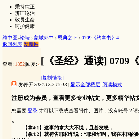
秉持纯正
辨证论治
敬畏生命
呵护健康
纯中医
»
论坛
›
蒙城郎中
›
恩典之下
›
0709《约拿书》4
返回列表
发新帖
[《圣经》通读]
070
查看:
1852
|
回复:
4
[复制链接]
发表于 2024-12-7 15:13
|
显示全部楼层
|
阅读模式
注册成为会员，查看更多专业帖文，更多精华帖
您需要
登录
才可以下载或查看附件、图片，没有账号？请
×
【拿4:1】这事约拿大大不悦，且甚发怒，
【拿4:2】就祷告耶和华说：“耶和华啊，我在本国的