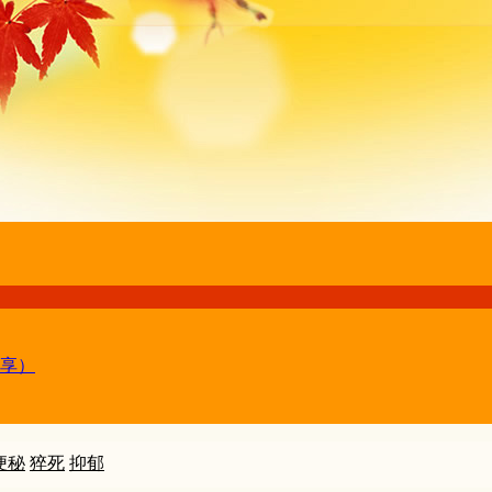
享）
便秘
猝死
抑郁