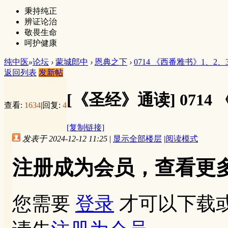
秉持纯正
辨证论治
敬畏生命
呵护健康
纯中医
»
论坛
›
蒙城郎中
›
恩典之下
›
0714 《西番雅书》1、2、
返回列表
发新帖
[《圣经》通读]
0714
查看:
1634
|
回复:
4
[复制链接]
发表于 2024-12-12 11:25
|
显示全部楼层
|
阅读模式
注册成为会员，查看更
您需要
登录
才可以下载