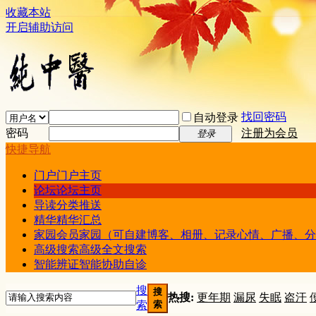
收藏本站
开启辅助访问
找回密码
自动登录
密码
注册为会员
登录
快捷导航
门户
门户主页
论坛
论坛主页
导读
分类推送
精华
精华汇总
家园
会员家园（可自建博客、相册、记录心情、广播、分
高级搜索
高级全文搜索
智能辨证
智能协助自诊
搜
搜
热搜:
更年期
漏尿
失眠
盗汗
索
索