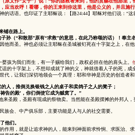
民（原文作“女子”）说：“你的拯救者来到，他的赏赐在他那里，
，应当欢呼！看哪，你的王来到你这里，他是公义的，并且施行
话语。也印证了主耶稣说：【路24:44】耶稣对他们说：“
枝来铺在路上。
子孙（“和散那”原有“求救”的意思，在此乃称颂的话）！奉主
他而圣。神也必须让主耶稣在圣城被钉死在十字架之上，在他
一婴孩为我们而生，有一子赐给我们，政权必担在他的肩头上。
咒诅的十字架上，不想却成就了神的义，神就借着人子的死，成
世代，让我们深切地领会一个真理：耶和华神是历史的创造者和
买卖的人，推倒兑换银钱之人的桌子和卖鸽子之人的凳子；
祷告的殿’，你们倒使它成为贼窝了。”
来圣殿，圣殿有现成的祭物卖。当然能在圣殿摆摊的外邦人，
族会、中产俱乐部，主要功能是人与人的社交需要。
好了他们。
作用，就是让追求神的人，能来到神面前求怜悯、求医治、求