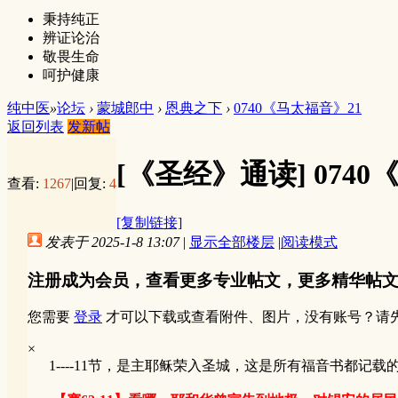
秉持纯正
辨证论治
敬畏生命
呵护健康
纯中医
»
论坛
›
蒙城郎中
›
恩典之下
›
0740《马太福音》21
返回列表
发新帖
[《圣经》通读]
074
查看:
1267
|
回复:
4
[复制链接]
发表于 2025-1-8 13:07
|
显示全部楼层
|
阅读模式
注册成为会员，查看更多专业帖文，更多精华帖
您需要
登录
才可以下载或查看附件、图片，没有账号？请
×
1----11节，是主耶稣荣入圣城，这是所有福音书都记