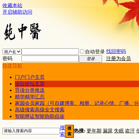
收藏本站
开启辅助访问
找回密码
自动登录
密码
注册为会员
登录
快捷导航
门户
门户主页
论坛
论坛主页
导读
分类推送
精华
精华汇总
家园
会员家园（可自建博客、相册、记录心情、广播、分
高级搜索
高级全文搜索
智能辨证
智能协助自诊
搜
搜
热搜:
更年期
漏尿
失眠
盗汗
索
索