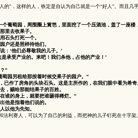
的”，这样的人，铁定是自认为自己就是一个“好人”。而且几
栽了一个葡萄园，周围圈上篱笆，里面挖了一个压酒池，盖了一座
那里去收果子。
用石头打死一个。
园户还是照样待他们。
：‘他们必尊敬我的儿子。’
是承受产业的。来吧！我们杀他，占他的产业！’
？”
萄园另租给那按着时候交果子的园户。”
，已作了房角的头块石头。这是主所作的，在我们眼中看为希奇
去，赐给那能结果子的百姓。
在谁的身上，就要把谁砸得稀烂。”
出他是指着他们说的。
人以他为先知。
和法利赛人，可以为了自己的利益，而把神的儿子钉死在十字架