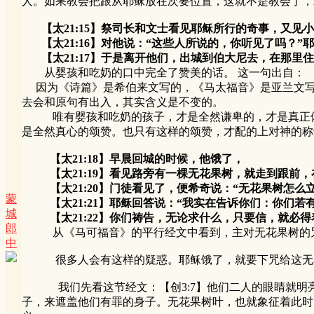
人。如果教会把跟从耶稣放在次要位置，这就不是教会了，
【太21:15】祭司长和文士看见耶稣所行的奇事，又见
【太21:16】对他说：“这些人所说的，你听见了吗？”
【太21:17】于是离开他们，出城到伯大尼去，在那里
从婴孩和吃奶的口中完全了赞美的话。 这一句出自： 【
因为《诗篇》是希伯来文写的，《马太福音》是亚兰文写
去会和原句有出入，其实含义是不变的。
唯有婴孩和吃奶的孩子，才是全然谦卑的，才是真正体会
是全然真心的颂赞。也只有这样的颂赞，才配的上对神的称
【太21:18】早晨回城的时候，他饿了，
【太21:19】看见路旁有一棵无花果树，就走到跟前，
【太21:20】门徒看见了，便希奇说：“无花果树怎么立
蒙
【太21:21】耶稣回答说：“我实在告诉你们：你们若
城
【太21:22】你们祷告，无论求什么，只要信，就必得
郎
从《马可福音》的平行经文中看到，主对无花果树的咒
中
很多人会有这样的疑惑。耶稣饿了，就要下咒给这无花
我们先看这节经文：【创3:7】他们二人的眼睛就明亮
子，来遮盖他们有罪的身子。无花果树叶，也就象征着此时