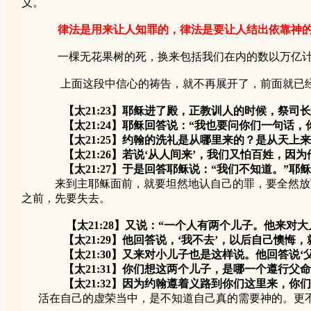
义。
律法是用来让人知罪的，律法是要让人结出依靠神
一棵无花果树的死，换来包括我们在内的数以万亿计的
上面这段中信心的祷告，就不再展开了，前面就已经
【太21:23】耶稣进了殿，正教训人的时候，祭
【太21:24】耶稣回答说：“我也要问你们一句话，
【太21:25】约翰的洗礼是从哪里来的？是从天上来的
【太21:26】若说‘从人间来’，我们又怕百姓，因为
【太21:27】于是回答耶稣说：“我们不知道。”耶稣
来到主耶稣面前，就要坦然地认自己的罪，要全然放下自己
之前，先要失去。
【太21:28】又说：“一个人有两个儿子。他来对
【太21:29】他回答说，‘我不去’，以后自己懊悔，
【太21:30】又来对小儿子也是这样说。他回答说‘父
【太21:31】你们想这两个儿子，是哪一个遵行父命呢
【太21:32】因为约翰遵着义路到你们这里来，你们
活在自己的虚荣当中，是不知道自己真的需要神的。更不会