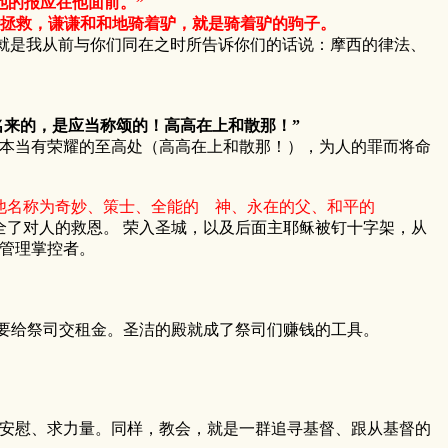
他的报应在他面前。”
拯救，谦谦和和地骑着驴，就是骑着驴的驹子。
这就是我从前与你们同在之时所告诉你们的话说：摩西的律法、
名来的，是应当称颂的！高高在上和散那！”
本当有荣耀的至高处（高高在上和散那！），为人的罪而将命
他名称为奇妙、策士、全能的 神、永在的父、和平的
全了对人的救恩。 荣入圣城，以及后面主耶稣被钉十字架，从
管理掌控者。
要给祭司交租金。圣洁的殿就成了祭司们赚钱的工具。
安慰、求力量。同样，教会，就是一群追寻基督、跟从基督的