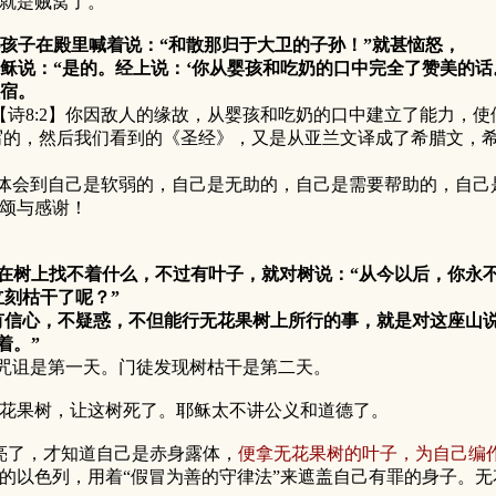
就是贼窝了。
小孩子在殿里喊着说：“和散那归于大卫的子孙！”就甚恼怒，
耶稣说：“是的。经上说：‘你从婴孩和吃奶的口中完全了赞美的话
住宿。
诗8:2】你因敌人的缘故，从婴孩和吃奶的口中建立了能力，使
的，然后我们看到的《圣经》，又是从亚兰文译成了希腊文，希
到自己是软弱的，自己是无助的，自己是需要帮助的，自己是
颂与感谢！
在树上找不着什么，不过有叶子，就对树说：“从今以后，你永
刻枯干了呢？”
有信心，不疑惑，不但能行无花果树上所行的事，就是对这座山说
着。”
诅是第一天。门徒发现树枯干是第二天。
果树，让这树死了。耶稣太不讲公义和道德了。
了，才知道自己是赤身露体，
便拿无花果树的叶子，为自己编
的以色列，用着“假冒为善的守律法”来遮盖自己有罪的身子。