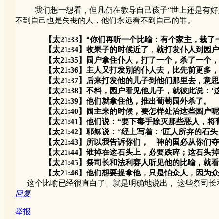
我们想一想看，但凡仍在教导自己孩子“世上还是有好人
不到自己也是失丧的人，他们永远看不到自己的罪。
【太21:33】“你们再听一个比喻：有个家主，
【太21:34】收果子的时候近了，就打发仆人到园户
【太21:35】园户拿住仆人，打了一个，杀了一个，
【太21:36】主人又打发别的仆人去，比先前更多，
【太21:37】后来打发他的儿子到他们那里去，意思说
【太21:38】不料，园户看见他儿子，就彼此说：‘这
【太21:39】他们就拿住他，推出葡萄园外杀了。
【太21:40】园主来的时候，要怎样处治这些园户呢
【太21:41】他们说：“要下毒手除灭那些恶人，将葡
【太21:42】耶稣说：“经上写着：‘匠人所弃的石头
【太21:43】所以我告诉你们， 神的国必从你们夺
【太21:44】谁掉在这石头上，必要跌碎；这石头掉
【太21:45】祭司长和法利赛人听见他的比喻，就看
【太21:46】他们想要捉拿他，只是怕众人，因为众
这个比喻已经很直白了，就是明确地说出， 这些祭司长
回复
举报