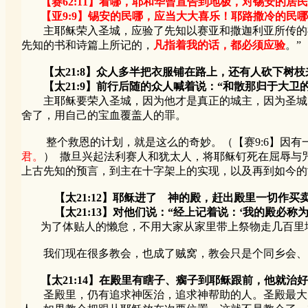
【赛62:11】看哪，耶和华曾宣告到地极，对锡安的居
【亚9:9】锡安的民哪，应当大大喜乐！耶路撒冷的民哪
主耶稣荣入圣城，应验了先知以赛亚和撒迦利亚所传的神的
先知的书和诗篇上所记的，
凡指着我的话，都必须应验
。”
【太21:8】众人多半把衣服铺在路上，还有人砍下树
【太21:9】前行后随的众人喊着说：“和散那归于大卫的
主耶稣要荣入圣城，因为他才是真正的城主，因为圣城因
舍了，用自己的宝血覆盖人的罪。
整个救恩的计划，就是这么的奇妙。（【赛9:6】因有
君。
） 撒旦兴起法利赛人和犹太人，将耶稣钉死在屈辱与
上古先知的预言，到主在十字架上的实现，以及再到如今的
【太21:12】耶稣进了 神的殿，赶出殿里一切作
【太21:13】对他们说：“经上记着说：‘我的殿必称为
为了体贴人的懒怠，不用大家从家里带上祭物走几百里地
我们现在很多教会，也成了贼窝，教会只是个同乡会、民
【太21:14】在殿里有瞎子、瘸子到耶稣跟前，他就治
圣殿里，仍有追求神医治，追求神帮助的人。圣殿最大的