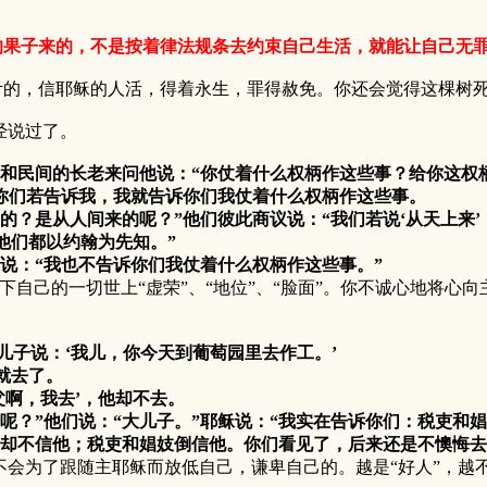
的果子来的，不是按着律法规条去约束自己生活，就能让自己无
，信耶稣的人活，得着永生，罪得赦免。你还会觉得这棵树死
说过了。
司长和民间的长老来问他说：“你仗着什么权柄作这些事？给你这权
你们若告诉我，我就告诉你们我仗着什么权柄作这些事。
？是从人间来的呢？”他们彼此商议说：“我们若说‘从天上来’
他们都以约翰为先知。”
说：“我也不告诉你们我仗着什么权柄作这些事。”
的一切世上“虚荣”、“地位”、“脸面”。你不诚心地将心向
大儿子说：‘我儿，你今天到葡萄园里去作工。’
就去了。
啊，我去’，他却不去。
？”他们说：“大儿子。”耶稣说：“我实在告诉你们：税吏和
却不信他；税吏和娼妓倒信他。你们看见了，后来还是不懊悔去
为了跟随主耶稣而放低自己，谦卑自己的。越是“好人”，越不