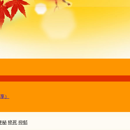
享）
便秘
猝死
抑郁