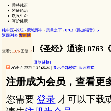
秉持纯正
辨证论治
敬畏生命
呵护健康
纯中医
»
论坛
›
蒙城郎中
›
恩典之下
›
0763《路加福音》5
返回列表
发新帖
[《圣经》通读]
076
查看:
1376
|
回复:
4
[复制链接]
发表于 2025-1-31 09:30
|
显示全部楼层
|
阅读模式
注册成为会员，查看更
您需要
登录
才可以下载