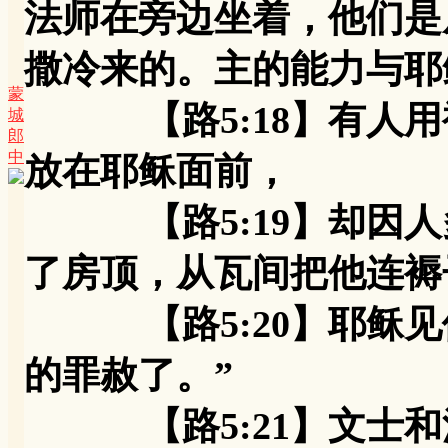
法师在旁边坐着，他们是
撒冷来的。主的能力与耶
蒙
【路5:18】有人用
城
郎
中
放在耶稣面前，
【路5:19】却因人
了房顶，从瓦间把他连褥
【路5:20】耶稣见
的罪赦了。”
【路5:21】文士和