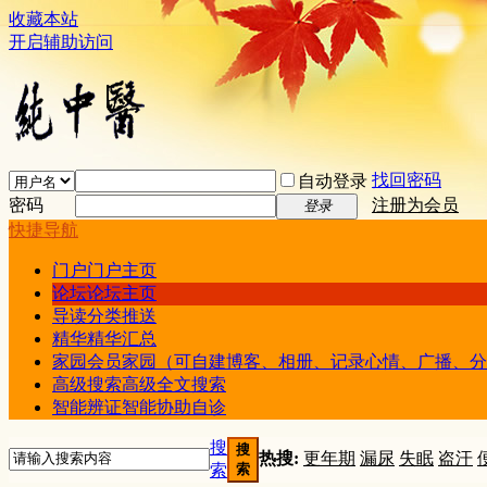
收藏本站
开启辅助访问
找回密码
自动登录
密码
注册为会员
登录
快捷导航
门户
门户主页
论坛
论坛主页
导读
分类推送
精华
精华汇总
家园
会员家园（可自建博客、相册、记录心情、广播、分
高级搜索
高级全文搜索
智能辨证
智能协助自诊
搜
搜
热搜:
更年期
漏尿
失眠
盗汗
索
索