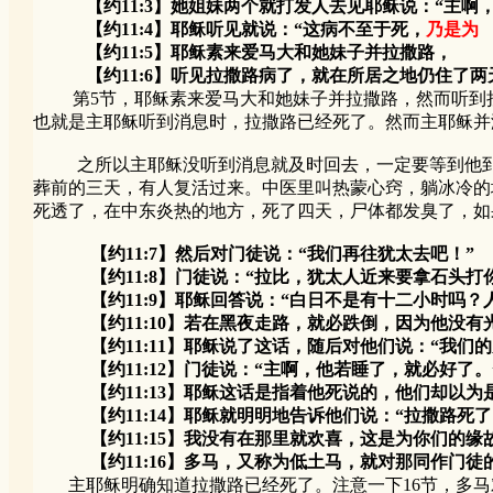
【约11:3】她姐妹两个就打发人去见耶稣说：“主啊，
【约11:4】耶稣听见就说：“这病不至于死，
乃是为
【约11:5】耶稣素来爱马大和她妹子并拉撒路，
【约11:6】听见拉撒路病了，就在所居之地仍住了两
第5节，耶稣素来爱马大和她妹子并拉撒路，然而听到拉撒
也就是主耶稣听到消息时，拉撒路已经死了。然而主耶稣并
之所以主耶稣没听到消息就及时回去，一定要等到他到的
葬前的三天，有人复活过来。中医里叫热蒙心窍，躺冰冷的
死透了，在中东炎热的地方，死了四天，尸体都发臭了，如
【约11:7】然后对门徒说：“我们再往犹太去吧！”
【约11:8】门徒说：“拉比，犹太人近来要拿石头打你
【约11:9】耶稣回答说：“白日不是有十二小时吗？
【约11:10】若在黑夜走路，就必跌倒，因为他没有光
【约11:11】耶稣说了这话，随后对他们说：“我们的
【约11:12】门徒说：“主啊，他若睡了，就必好了。
【约11:13】耶稣这话是指着他死说的，他们却以为
【约11:14】耶稣就明明地告诉他们说：“拉撒路死了
【约11:15】我没有在那里就欢喜，这是为你们的缘故
【约11:16】多马，又称为低土马，就对那同作门徒的
主耶稣明确知道拉撒路已经死了。注意一下16节，多马