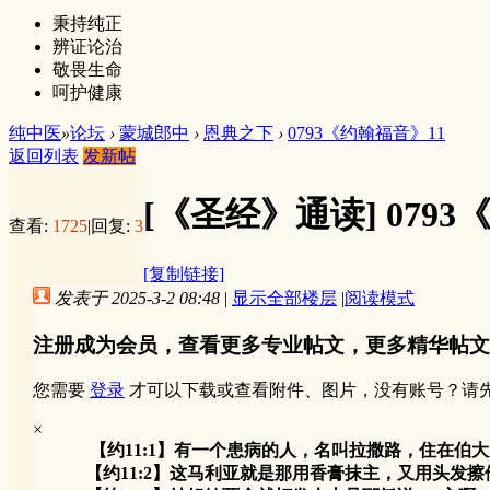
秉持纯正
辨证论治
敬畏生命
呵护健康
纯中医
»
论坛
›
蒙城郎中
›
恩典之下
›
0793《约翰福音》11
返回列表
发新帖
[《圣经》通读]
079
查看:
1725
|
回复:
3
[复制链接]
发表于 2025-3-2 08:48
|
显示全部楼层
|
阅读模式
注册成为会员，查看更多专业帖文，更多精华帖文
您需要
登录
才可以下载或查看附件、图片，没有账号？请
×
【约11:1】有一个患病的人，名叫拉撒路，住在伯
【约11:2】这马利亚就是那用香膏抹主，又用头发擦