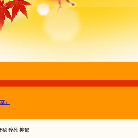
享）
便秘
猝死
抑郁