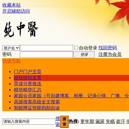
收藏本站
开启辅助访问
找回密码
自动登录
密码
注册为会员
登录
快捷导航
门户
门户主页
论坛
论坛主页
导读
分类推送
精华
精华汇总
家园
会员家园（可自建博客、相册、记录心情、广播、分
高级搜索
高级全文搜索
智能辨证
智能协助自诊
搜
搜
热搜:
更年期
漏尿
失眠
盗汗
索
索