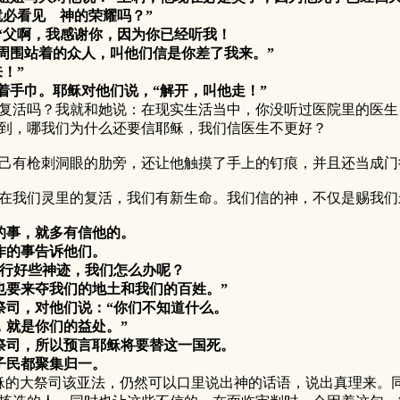
必看见 神的荣耀吗？”
“父啊，我感谢你，因为你已经听我！
周围站着的众人，叫他们信是你差了我来。”
！”
手巾。耶稣对他们说，“解开，叫他走！”
吗？我就和她说：在现实生活当中，你没听过医院里的医生，
到，哪我们为什么还要信耶稣，我们信医生不更好？
枪刺洞眼的肋旁，还让他触摸了手上的钉痕，并且还当成门徒
们灵里的复活，我们有新生命。我们信的神，不仅是赐我们
作的事，就多有信他的。
作的事告诉他们。
行好些神迹，我们怎么办呢？
要来夺我们的地土和我们的百姓。”
司，对他们说：“你们不知道什么。
就是你们的益处。”
祭司，所以预言耶稣将要替这一国死。
子民都聚集归一。
稣的大祭司该亚法，仍然可以口里说出神的话语，说出真理来。