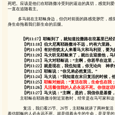
死吧。应该是他们在耶路撒冷受到的逼迫的真切，感觉到爱
一直在追随着主。
多马就在主耶稣身边，但仍对前面的路感觉渺茫，感觉很
身生命拖着我们新生命的后腿。
【约11:17】耶稣到了，就知道拉撒路在坟墓里已经
【约11:18】伯大尼离耶路撒冷不远，约有六里路。
【约11:19】有好些犹太人来看马大和马利亚，要为
【约11:20】马大听见耶稣来了，就出去迎接他，马
【约11:21】马大对耶稣说：“主啊，你若早在这里
【约11:22】就是现在，我也知道，你无论向 神求
【约11:23】耶稣说：“你兄弟必然复活。”
【约11:24】马大说：“我知道在末日复活的时候，他
【约11:25】
耶稣对她说：“复活在我，生命也在我
【约11:26】
凡活着信我的人必永远不死。你信这话
【约11:27】马大说：“主啊，是的，我信你是基督，
主耶稣在耶路撒冷附近宣教时，经常是在马可家和这个马
复活，我们看25节、26节，主耶稣就讲了两种复活，
着信耶稣的人必永远不死。就是得着永生的生命，是灵里的