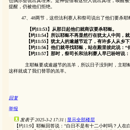
也偶尔会说出真理来。是神会借着这些人说出真理，唤醒被
提醒，仍被他们拒绝。
47、48两节，这些法利赛人和祭司说出了他们要杀耶
【约11:53】从那日起他们就商议要杀耶稣。
【约11:54】所以耶稣不再显然行在犹太人中间，就
【约11:55】犹太人的逾越节近了，有许多人从乡下
【约11:56】他们就寻找耶稣，站在殿里彼此说：“你
【约11:57】那时，祭司长和法利赛人早已吩咐说：
主耶稣要成逾越节的羔羊，所以日子没到时，主耶稣就不
这样就成了我们替罪的羔羊。
回复
举报
发表于 2025-3-2 17:31
|
显示全部楼层
【约11:9】耶稣回答说：“白日不是有十二小时吗？人