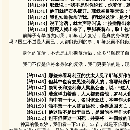
【约11:40】耶稣说：“我不是对你说过，你若信，就
【约11:41】他们就把石头挪开。耶稣举目望天说：
【约11:42】我也知道你常听我。但我说这话，是为
【约11:43】说了这话，就大声呼叫说：“拉撒路出来
【约11:44】那死人就出来了，手脚裹着布，脸上包着
前阵子有慕道友问我，耶稣让人复活，是真的身体的复活
吗？医生不过是人而已，人都能做到的事，耶稣反而不能做
身体的复活，不光是主耶稣复活后，让多马触摸了自己有
我们不仅是信将来身体的复活，我们更要信的是，现在我
【约11:45】那些来看马利亚的犹太人见了耶稣所
【约11:46】但其中也有去见法利赛人的，将耶稣所
【约11:47】祭司长和法利赛人聚集公会，说：“这人
【约11:48】若这样由着他，人人都要信他，罗马人也
【约11:49】内中有一个人，名叫该亚法，本年作大祭
【约11:50】独不想一个人替百姓死，免得通国灭亡，
【约11:51】他这话不是出于自己，是因他本年作大
【约11:52】也不但替这一国死，并要将 神四散的
神真的很奇妙，我们看一下51节、52节，就是不信耶