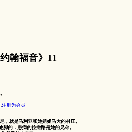
3《约翰福音》11
。
先
注册为会员
大尼，就是马利亚和她姐姐马大的村庄。
他脚的，患病的拉撒路是她的兄弟。