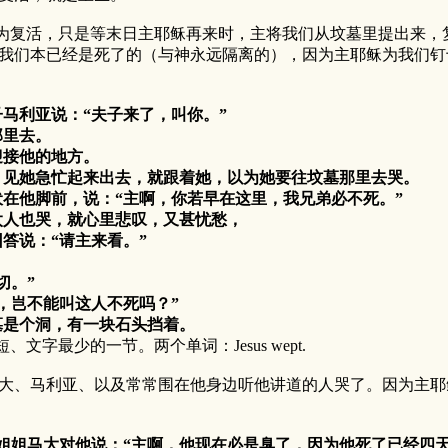
活，只是等末日主耶稣再来时，主将我们从坟墓里提出来，复
我们本已经是死了的（与神永远隔离的），因为主耶稣为我们钉
子马利亚说：“夫子来了，叫你。”
那里去。
接他的地方。
见她急忙起来出去，就跟着她，以为她要往坟墓那里去哭。
在他脚前，说：“主啊，你若早在这里，我兄弟必不死。”
人也哭，就心里悲叹，又甚忧愁，
答说：“请主来看。”
切。”
，岂不能叫这人不死吗？”
是个洞，有一块石头挡着。
最少的一节。两个单词：Jesus wept.
马利亚、以及常常围在他身边听他讲道的人哭了。因为主耶稣
人的姐姐马大对他说：“主啊，他现在必是臭了，因为他死了已经四天