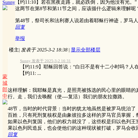
【约11:10】若在黑夜走路，就必跌倒，因为他没有光。”
Sunny
这两节在第8节和第11节之间，应该循什么逻辑来理解呢
第48节，祭司长和法利赛人说若由着耶稣行神迹，罗马
回复
举报
楼主
|
发表于 2025-3-2 18:38
|
显示全部楼层
Sunny 发表于 2025-3-2 16:31
【约11:9】耶稣回答说：“白日不是有十二小时吗？
【约11: ...
蒙
城
郎
这样理解：我耶稣是真光，是照亮被拣选的民心里的眼睛的
中
行。走，我们去唤醒（使----复活）我们的朋友拉撒路。
48节，当时的时代背景：当时的犹太地虽然是被罗马统治
百姓，只有死刑复核权是由象彼拉多这样的罗马官员掌握，
如果以色列复国，他们的权力就没了，这些权是归以色列王
果以色列民造反，也会使他们的这种现状被打破，罗马会收
回复