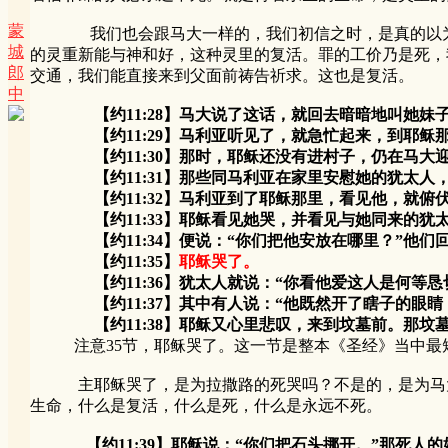
蒙
我们也会跟马大一样的，我们初信之时，是真的以为复
城
的灵重新能与神和好，这种灵里的复活。罪的工价乃是死，
郎
交通，我们能直接来到父面前祷告祈求。这也是复活。
中
【约11:28】马大说了这话，就回去暗暗地叫她妹
【约11:29】马利亚听见了，就急忙起来，到耶稣
【约11:30】那时，耶稣还没有进村子，仍在马大迎
【约11:31】那些同马利亚在家里安慰她的犹太人，
【约11:32】马利亚到了耶稣那里，看见他，就俯伏
【约11:33】耶稣看见她哭，并看见与她同来的犹太
【约11:34】便说：“你们把他安放在哪里？”他们回
【约11:35】
耶稣哭了。
【约11:36】犹太人就说：“你看他爱这人是何等恳
【约11:37】其中有人说：“他既然开了瞎子的眼睛
【约11:38】耶稣又心里悲叹，来到坟墓前。那坟墓
注意35节，耶稣哭了。这一节是整本《圣经》当中最短、文字
主耶稣哭了，是为拉撒路的死哭吗？不是的，是为马大、
生命，什么是复活，什么是死，什么是永远不死。
【约11:39】耶稣说：“你们把石头挪开。”那死