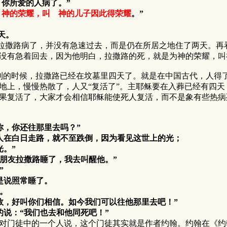
你所爱的人病了。”
 神的荣耀，叫 神的儿子因此得荣耀
。”
天。
路病了，并没有急速过去，而是仍在所居之地住了两天。再看1
没有急着回去，因为他明白，拉撒路的死，就是为神的荣耀，叫
时候，拉撒路已经在坟墓里四天了。就是在中国古代，人得了
地上，慢慢热散了，人又“复活了”。主耶稣要在入葬已经有四
果复活了，大家才会相信耶稣能使死人复活，而不是象有些热病
，你还往那里去吗？”
人在白日走路，就不至跌倒，因为看见这世上的光；
。”
朋友拉撒路睡了，我去叫醒他。”
”
是说照常睡了。
。
，好叫你们相信。如今我们可以往他那里去吧！”
说：“我们也去和他同死吧！”
对门徒中的一个人说，这个门徒其实就是作者约翰。约翰在《约