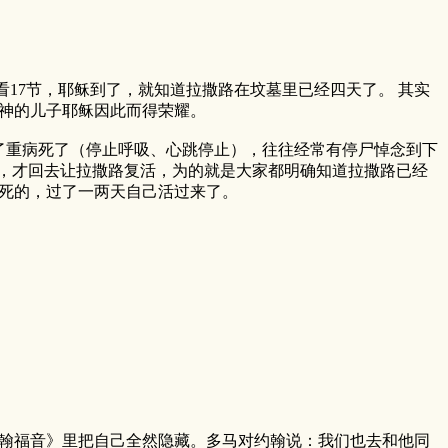
7节，耶稣到了，就知道拉撒路在坟墓里已经四天了。 其实
神的儿子耶稣因此而得荣耀。
重病死了（停止呼吸、心跳停止），往往经常有停尸悼念到下
天，才回去让拉撒路复活，为的就是大家都明确知道拉撒路已经
死的，过了一两天自己活过来了。
翰福音》里把自己全然隐藏。多马对约翰说：我们也去和他同