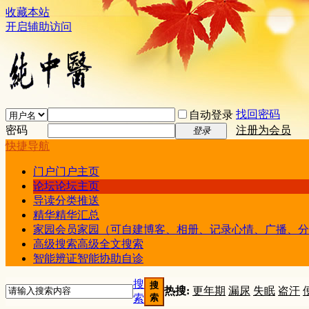
收藏本站
开启辅助访问
找回密码
自动登录
密码
注册为会员
登录
快捷导航
门户
门户主页
论坛
论坛主页
导读
分类推送
精华
精华汇总
家园
会员家园（可自建博客、相册、记录心情、广播、分
高级搜索
高级全文搜索
智能辨证
智能协助自诊
搜
搜
热搜:
更年期
漏尿
失眠
盗汗
索
索