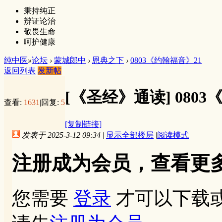
秉持纯正
辨证论治
敬畏生命
呵护健康
纯中医
»
论坛
›
蒙城郎中
›
恩典之下
›
0803《约翰福音》21
返回列表
发新帖
[《圣经》通读]
080
查看:
1631
|
回复:
5
[复制链接]
发表于 2025-3-12 09:34
|
显示全部楼层
|
阅读模式
注册成为会员，查看更
您需要
登录
才可以下载