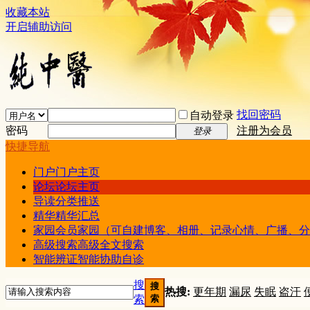
收藏本站
开启辅助访问
找回密码
自动登录
密码
注册为会员
登录
快捷导航
门户
门户主页
论坛
论坛主页
导读
分类推送
精华
精华汇总
家园
会员家园（可自建博客、相册、记录心情、广播、分
高级搜索
高级全文搜索
智能辨证
智能协助自诊
搜
搜
热搜:
更年期
漏尿
失眠
盗汗
索
索