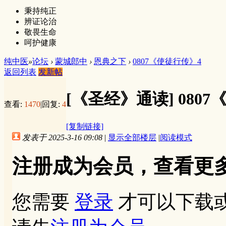
秉持纯正
辨证论治
敬畏生命
呵护健康
纯中医
»
论坛
›
蒙城郎中
›
恩典之下
›
0807《使徒行传》4
返回列表
发新帖
[《圣经》通读]
080
查看:
1470
|
回复:
4
[复制链接]
发表于 2025-3-16 09:08
|
显示全部楼层
|
阅读模式
注册成为会员，查看更
您需要
登录
才可以下载