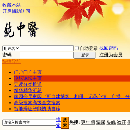
收藏本站
开启辅助访问
找回密码
自动登录
密码
注册为会员
登录
快捷导航
门户
门户主页
论坛
论坛主页
导读
分类推送
精华
精华汇总
家园
会员家园（可自建博客、相册、记录心情、广播、分
高级搜索
高级全文搜索
智能辨证
智能协助自诊
搜
搜
热搜:
更年期
漏尿
失眠
盗汗
索
索