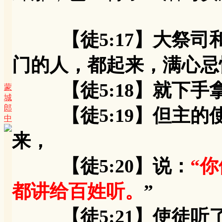
【徒5:17】大祭
门的人，都起来，满心忌
【徒5:18】就下手
蒙
城
郎
【徒5:19】但主的
中
来，
【徒5:20】说：
“
都讲给百姓听。
”
【徒5:21】使徒听