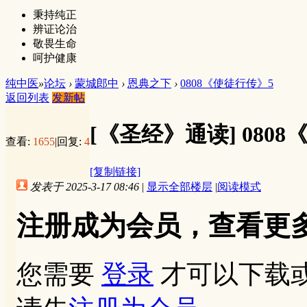
秉持纯正
辨证论治
敬畏生命
呵护健康
纯中医
»
论坛
›
蒙城郎中
›
恩典之下
›
0808《使徒行传》5
返回列表
发新帖
[《圣经》通读]
080
查看:
1655
|
回复:
4
[复制链接]
发表于 2025-3-17 08:46
|
显示全部楼层
|
阅读模式
注册成为会员，查看更
您需要
登录
才可以下载