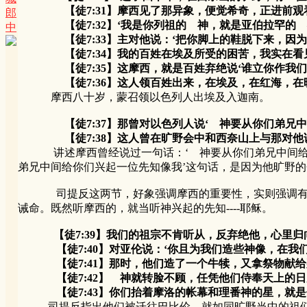
【徒7:31】摩西见了那异象，便觉希奇，正进前观
郎
【徒7:32】‘我是你列祖的 神，就是亚伯拉罕的 神
中
【徒7:33】主对他说：‘把你脚上的鞋脱下来，因为
【徒7:34】我的百姓在埃及所受的困苦，我实在看见
【徒7:35】这摩西，就是百姓弃绝说‘谁立你作我们的
【徒7:36】这人领百姓出来，在埃及，在红海，在旷
摩西八十岁，蒙召领以色列人出埃及入迦南。
【徒7:37】那曾对以色列人说‘ 神要从你们弟
【徒7:38】这人曾在旷野会中和西奈山上与那对他说
讲述摩西曾经说过一句话：‘ 神要从你们弟兄中间给你们
弟兄中间给你们兴起一位先知像我’这句话，是因为他旷野
司提反这两节，好象强调摩西的重要性，实则强调有一位
诫命。既然听摩西的，就当听神兴起的先知----耶稣。
【徒7:39】我们的祖宗不肯听从，反弃绝他，心里归
【徒7:40】对亚伦说：‘你且为我们造些神像，在我们
【徒7:41】那时，他们造了一个牛犊，又拿祭物献给
【徒7:42】 神就转脸不顾，任凭他们侍奉天上的日月
【徒7:43】你们抬着摩洛的帐幕和理番神的星，就是你
司提反指出他们被迁往巴比伦，就如同旷野当中的祖们