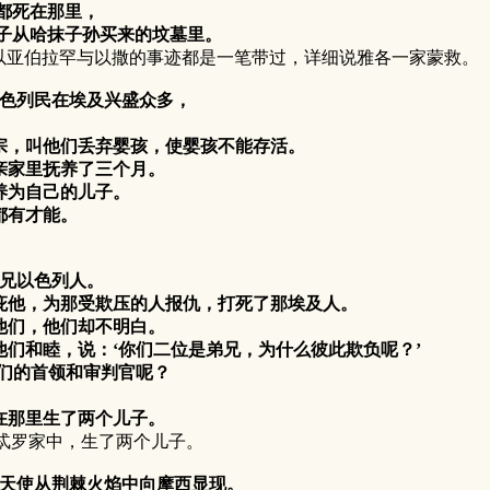
都死在那里，
子从哈抹子孙买来的坟墓里。
伯拉罕与以撒的事迹都是一笔带过，详细说雅各一家蒙救。
以色列民在埃及兴盛众多，
，叫他们丢弃婴孩，使婴孩不能存活。
家里抚养了三个月。
养为自己的儿子。
都有才能。
弟兄以色列人。
他，为那受欺压的人报仇，打死了那埃及人。
们，他们却不明白。
和睦，说：‘你们二位是弟兄，为什么彼此欺负呢？’
们的首领和审判官呢？
那里生了两个儿子。
罗家中，生了两个儿子。
位天使从荆棘火焰中向摩西显现。