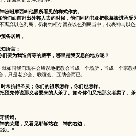
是 神吩咐摩西叫他照所看见的样式作的。
他们面前赶出外邦人去的时候，他们同约书亚把帐幕搬进承受
离弃以色列民，仍将约柜存留在以色列民当中，代表神与以色
神预备居所，
知所言：
你们要为我造何等的殿宇，哪里是我安息的地方呢？
如同我们现在会错误地把教会当成一个场所，当成一个宗教机
会，只是老乡会、联谊会、互助会而已。
人，时常抗拒圣灵；你们的祖宗怎样，你们也怎样。
把预先传说那义者要来的人杀了。如今你们又把那义者卖了、杀
咬牙切齿。
神的荣耀，又看见耶稣站在 神的右边，
边。”