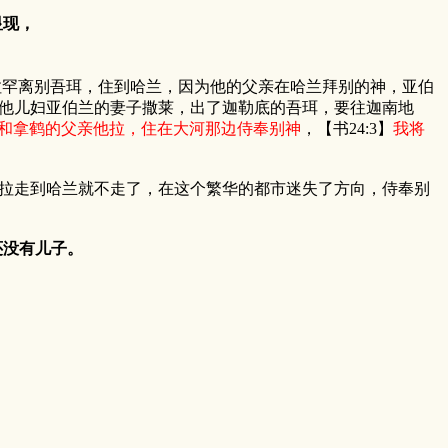
显现，
罕离别吾珥，住到哈兰，因为他的父亲在哈兰拜别的神，亚伯
并他儿妇亚伯兰的妻子撒莱，出了迦勒底的吾珥，要往迦南地
和拿鹤的父亲他拉，住在大河那边侍奉别神
，【书24:3】
我将
拉走到哈兰就不走了，在这个繁华的都市迷失了方向，侍奉别
还没有儿子。