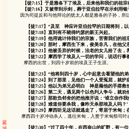
【徒7:15】于是雅各下了埃及，后来他和我们的祖宗
【徒7:16】又被带到示剑，葬于亚伯拉罕在示剑用银
因为司提反和与他辩论的犹太人都是雅各的子孙，所以亚
【徒7:17】“及至 神应许亚伯拉罕的日期将到，
【徒7:18】直到有不晓得约瑟的新王兴起。
【徒7:19】他用诡计待我们的宗族，苦害我们的祖宗
【徒7:20】那时，摩西生下来，俊美非凡，在他父亲
【徒7:21】他被丢弃的时候，法老的女儿拾了去，
【徒7:22】摩西学了埃及人一切的学问，说话行事
摩西的出世，到四十岁前的埃及王子生涯。
【徒7:23】“他将到四十岁，心中起意去看望他的
【徒7:24】到了那里，见他们一个人受冤屈，就护庇
【徒7:25】他以为弟兄必明白 神是藉他的手搭救他
【徒7:26】第二天，遇见两个以色列人争斗，就劝他们
【徒7:27】那欺负邻舍的把他推开说：‘谁立你作我
【徒7:28】难道你要杀我，像昨天杀那埃及人吗？’
【徒7:29】摩西听见这话就逃走了，寄居于米甸；在
摩西四十岁冲动杀人，逃往米甸，入赘于米甸祭司叶忒
蒙
【徒7:30】“过了四十年，在西奈山的旷野，有一
城