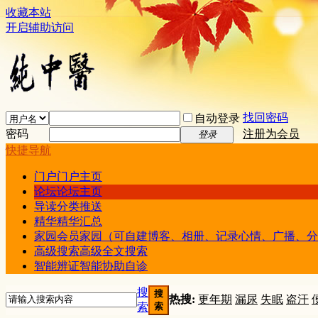
收藏本站
开启辅助访问
找回密码
自动登录
密码
注册为会员
登录
快捷导航
门户
门户主页
论坛
论坛主页
导读
分类推送
精华
精华汇总
家园
会员家园（可自建博客、相册、记录心情、广播、分
高级搜索
高级全文搜索
智能辨证
智能协助自诊
搜
搜
热搜:
更年期
漏尿
失眠
盗汗
索
索