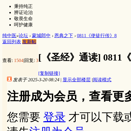
秉持纯正
辨证论治
敬畏生命
呵护健康
纯中医
»
论坛
›
蒙城郎中
›
恩典之下
›
0811《使徒行传》8
返回列表
发新帖
[《圣经》通读]
081
查看:
1504
|
回复:
3
[复制链接]
发表于 2025-3-20 08:24
|
显示全部楼层
|
阅读模式
注册成为会员，查看更
您需要
登录
才可以下载