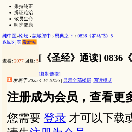
秉持纯正
辨证论治
敬畏生命
呵护健康
纯中医
»
论坛
›
蒙城郎中
›
恩典之下
›
0836《罗马书》5
返回列表
发新帖
[《圣经》通读]
083
查看:
2077
|
回复:
5
[复制链接]
发表于 2025-4-14 10:56
|
显示全部楼层
|
阅读模式
注册成为会员，查看更
您需要
登录
才可以下载