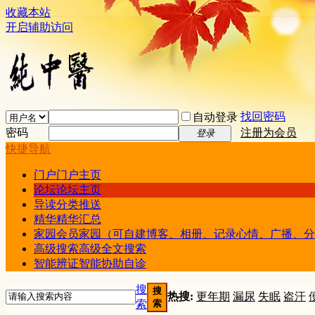
收藏本站
开启辅助访问
找回密码
自动登录
密码
注册为会员
登录
快捷导航
门户
门户主页
论坛
论坛主页
导读
分类推送
精华
精华汇总
家园
会员家园（可自建博客、相册、记录心情、广播、分
高级搜索
高级全文搜索
智能辨证
智能协助自诊
搜
搜
热搜:
更年期
漏尿
失眠
盗汗
索
索