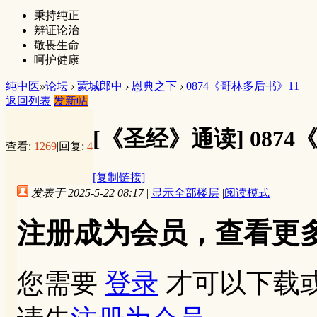
秉持纯正
辨证论治
敬畏生命
呵护健康
纯中医
»
论坛
›
蒙城郎中
›
恩典之下
›
0874《哥林多后书》11
返回列表
发新帖
[《圣经》通读]
087
查看:
1269
|
回复:
4
[复制链接]
发表于 2025-5-22 08:17
|
显示全部楼层
|
阅读模式
注册成为会员，查看更
您需要
登录
才可以下载