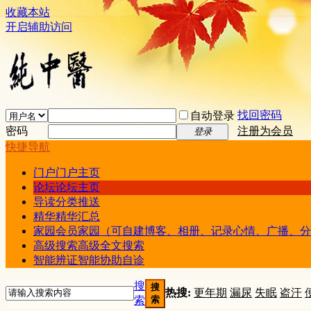
收藏本站
开启辅助访问
找回密码
自动登录
密码
注册为会员
登录
快捷导航
门户
门户主页
论坛
论坛主页
导读
分类推送
精华
精华汇总
家园
会员家园（可自建博客、相册、记录心情、广播、分
高级搜索
高级全文搜索
智能辨证
智能协助自诊
搜
搜
热搜:
更年期
漏尿
失眠
盗汗
索
索