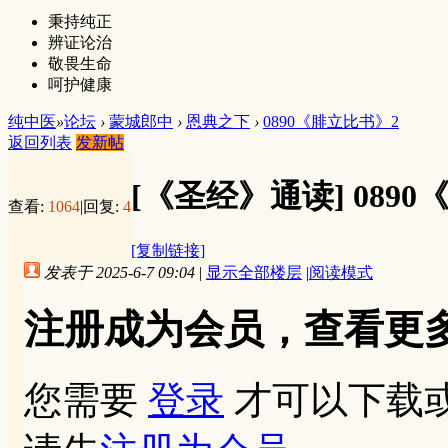
秉持纯正
辨证论治
敬畏生命
呵护健康
纯中医
»
论坛
›
蒙城郎中
›
恩典之下
›
0890《腓立比书》2
返回列表
发新帖
[《圣经》通读]
089
查看:
1064
|
回复:
4
[复制链接]
发表于 2025-6-7 09:04
|
显示全部楼层
|
阅读模式
注册成为会员，查看更
您需要
登录
才可以下载