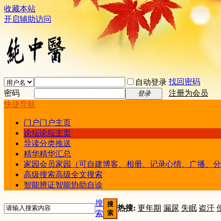
收藏本站
开启辅助访问
找回密码
自动登录
密码
注册为会员
登录
快捷导航
门户
门户主页
论坛
论坛主页
导读
分类推送
精华
精华汇总
家园
会员家园（可自建博客、相册、记录心情、广播、分
高级搜索
高级全文搜索
智能辨证
智能协助自诊
搜
搜
热搜:
更年期
漏尿
失眠
盗汗
索
索