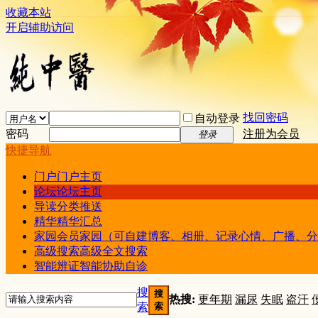
收藏本站
开启辅助访问
找回密码
自动登录
密码
注册为会员
登录
快捷导航
门户
门户主页
论坛
论坛主页
导读
分类推送
精华
精华汇总
家园
会员家园（可自建博客、相册、记录心情、广播、分
高级搜索
高级全文搜索
智能辨证
智能协助自诊
搜
搜
热搜:
更年期
漏尿
失眠
盗汗
索
索