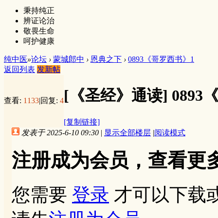
秉持纯正
辨证论治
敬畏生命
呵护健康
纯中医
»
论坛
›
蒙城郎中
›
恩典之下
›
0893《哥罗西书》1
返回列表
发新帖
[《圣经》通读]
089
查看:
1133
|
回复:
4
[复制链接]
发表于 2025-6-10 09:30
|
显示全部楼层
|
阅读模式
注册成为会员，查看更
您需要
登录
才可以下载