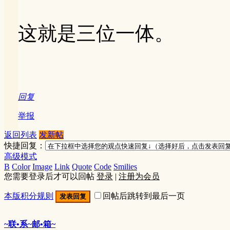
这就是三位一体。
回复
举报
返回列表
发新帖
快捷回复：
高级模式
B
Color
Image
Link
Quote
Code
Smilies
您需要登录后才可以回帖
登录
|
注册为会员
本版积分规则
回帖后跳转到最后一页
发表回复
~联•系~邮•箱~