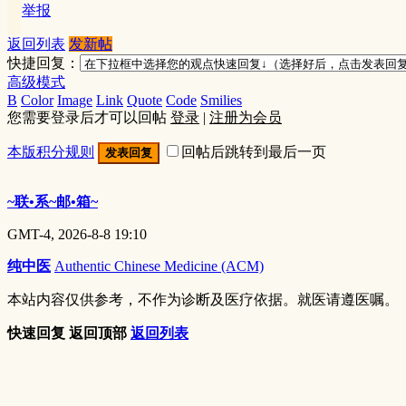
举报
返回列表
发新帖
快捷回复：
高级模式
B
Color
Image
Link
Quote
Code
Smilies
您需要登录后才可以回帖
登录
|
注册为会员
本版积分规则
回帖后跳转到最后一页
发表回复
~联•系~邮•箱~
GMT-4, 2026-8-8 19:10
纯中医
Authentic Chinese Medicine (ACM)
本站内容仅供参考，不作为诊断及医疗依据。就医请遵医嘱。
快速回复
返回顶部
返回列表