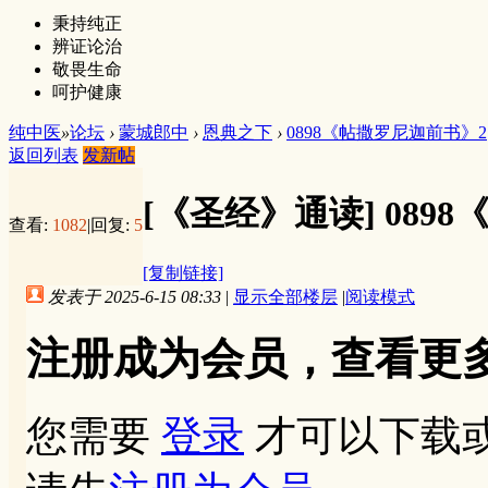
秉持纯正
辨证论治
敬畏生命
呵护健康
纯中医
»
论坛
›
蒙城郎中
›
恩典之下
›
0898《帖撒罗尼迦前书》2
返回列表
发新帖
[《圣经》通读]
089
查看:
1082
|
回复:
5
[复制链接]
发表于 2025-6-15 08:33
|
显示全部楼层
|
阅读模式
注册成为会员，查看更
您需要
登录
才可以下载