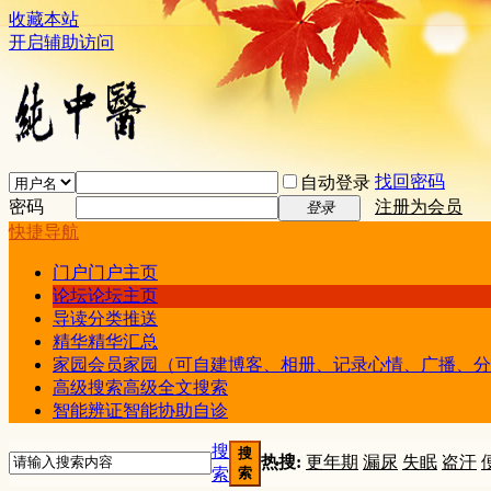
收藏本站
开启辅助访问
找回密码
自动登录
密码
注册为会员
登录
快捷导航
门户
门户主页
论坛
论坛主页
导读
分类推送
精华
精华汇总
家园
会员家园（可自建博客、相册、记录心情、广播、分
高级搜索
高级全文搜索
智能辨证
智能协助自诊
搜
搜
热搜:
更年期
漏尿
失眠
盗汗
索
索