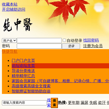
收藏本站
开启辅助访问
找回密码
自动登录
密码
注册为会员
登录
快捷导航
门户
门户主页
论坛
论坛主页
导读
分类推送
精华
精华汇总
家园
会员家园（可自建博客、相册、记录心情、广播、分
高级搜索
高级全文搜索
智能辨证
智能协助自诊
搜
搜
热搜:
更年期
漏尿
失眠
盗汗
索
索