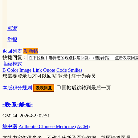
回复
举报
返回列表
发新帖
快捷回复：
高级模式
B
Color
Image
Link
Quote
Code
Smilies
您需要登录后才可以回帖
登录
|
注册为会员
本版积分规则
回帖后跳转到最后一页
发表回复
~联•系~邮•箱~
GMT-4, 2026-8-9 02:51
纯中医
Authentic Chinese Medicine (ACM)
本站内容仅供参考，不作为诊断及医疗依据。就医请遵医嘱。