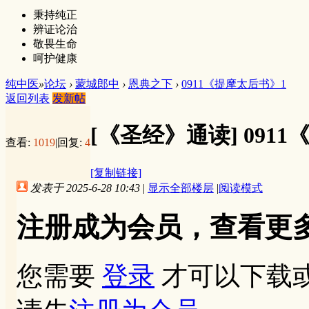
秉持纯正
辨证论治
敬畏生命
呵护健康
纯中医
»
论坛
›
蒙城郎中
›
恩典之下
›
0911《提摩太后书》1
返回列表
发新帖
[《圣经》通读]
091
查看:
1019
|
回复:
4
[复制链接]
发表于 2025-6-28 10:43
|
显示全部楼层
|
阅读模式
注册成为会员，查看更
您需要
登录
才可以下载