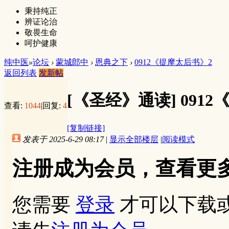
秉持纯正
辨证论治
敬畏生命
呵护健康
纯中医
»
论坛
›
蒙城郎中
›
恩典之下
›
0912《提摩太后书》2
返回列表
发新帖
[《圣经》通读]
091
查看:
1044
|
回复:
4
[复制链接]
发表于 2025-6-29 08:17
|
显示全部楼层
|
阅读模式
注册成为会员，查看更
您需要
登录
才可以下载