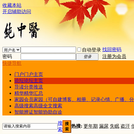
收藏本站
开启辅助访问
找回密码
自动登录
密码
注册为会员
登录
快捷导航
门户
门户主页
论坛
论坛主页
导读
分类推送
精华
精华汇总
家园
会员家园（可自建博客、相册、记录心情、广播、分
高级搜索
高级全文搜索
智能辨证
智能协助自诊
搜
搜
热搜:
更年期
漏尿
失眠
盗汗
索
索