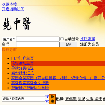
收藏本站
开启辅助访问
找回密码
自动登录
密码
注册为会员
登录
快捷导航
门户
门户主页
论坛
论坛主页
导读
分类推送
精华
精华汇总
家园
会员家园（可自建博客、相册、记录心情、广播、分
高级搜索
高级全文搜索
智能辨证
智能协助自诊
搜
搜
热搜:
更年期
漏尿
失眠
盗汗
索
索