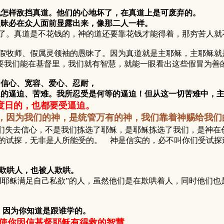
也怎样敌挡真道。他们的心地坏了，在真道上是可废弃的。
昧必在众人面前显露出来，像那二人一样。
。真道是不花钱的，神的道还要靠花钱才能得着，那穷苦人就
师、假属灵领袖的愚昧了。因为真道就是主耶稣，主耶稣就是
要我们能在基督里，我们就有智慧，就能一眼看出这些假冒为善
、信心、宽容、爱心、忍耐，
的逼迫、苦难。我所忍受是何等的逼迫！但从这一切苦难中，主
度日的，也都要受逼迫。
，因为我们的神，是统管万有的神，我们靠着神赐给我们
们失去信心，不是我们拣选了耶稣，是耶稣拣选了我们，是神在
遇见的试探，无非是人所能受的。 神是信实的，必不叫你们受试
他欺哄人，也被人欺哄。
稣满足自己私欲”的人，虽然他们是在欺哄着人，同时他们也
里，因为你知道是跟谁学的。
使你因信基督耶稣有得救的智慧。