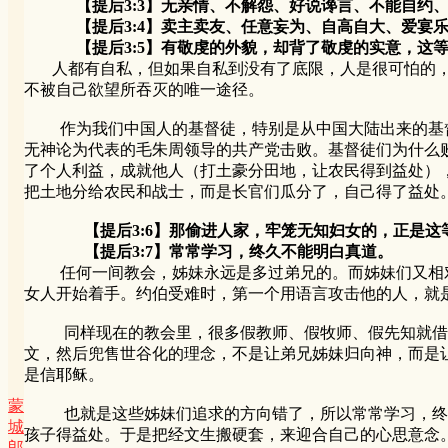
【提后3:3】无亲情、不解怨、好说谗言、不能自约、
【提后3:4】卖主卖友、任意妄为、自高自大、爱宴乐
【提后3:5】有敬虔的外貌，却背了敬虔的实意，这等
人都有自私，但如果自私到没有了底限，人是很可怕的，
不被自己欲望所吞灭的唯一途径。
作为我们中国人的基督徒，特别是从中国大陆出来的基督
无神论为代表的毛朱周领导的共产党击败。基督徒们为什么
了个人利益，成就他人（打土豪分田地，让农民得到益处）
把土地分给农民和战士，而是长官们瓜分了，自己得了益处
【提后3:6】那偷进人家，牢笼无知妇女的，正是
【提后3:7】常常学习，终久不能明白真道。
任何一间教会，姊妹永远是多过弟兄的。而姊妹们又相对
女人开始着手。约伯受难时，第一个用语言攻击他的人，就
同样现在的教会里，很多假教师、假牧师、假先知就借着“
文，然后兜售世谷化的理念，不是让弟兄姊妹归向神，而是
是信耶稣。
蒙
也就是这些姊妹们追求的方向错了，所以常常学习，终久
城
孩子得益处。于是把经文生搬硬套，来迎合自己的心思意念
郎