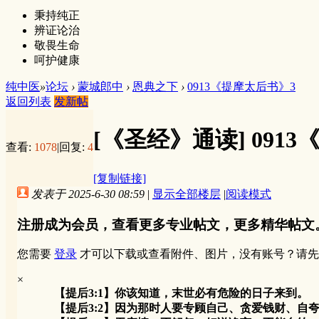
秉持纯正
辨证论治
敬畏生命
呵护健康
纯中医
»
论坛
›
蒙城郎中
›
恩典之下
›
0913《提摩太后书》3
返回列表
发新帖
[《圣经》通读]
091
查看:
1078
|
回复:
4
[复制链接]
发表于 2025-6-30 08:59
|
显示全部楼层
|
阅读模式
注册成为会员，查看更多专业帖文，更多精华帖文
您需要
登录
才可以下载或查看附件、图片，没有账号？请先
×
【提后3:1】你该知道，末世必有危险的日子来到。
【提后3:2】因为那时人要专顾自己、贪爱钱财、自夸