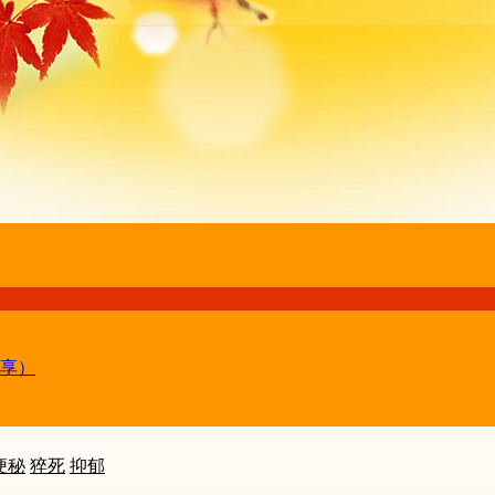
享）
便秘
猝死
抑郁