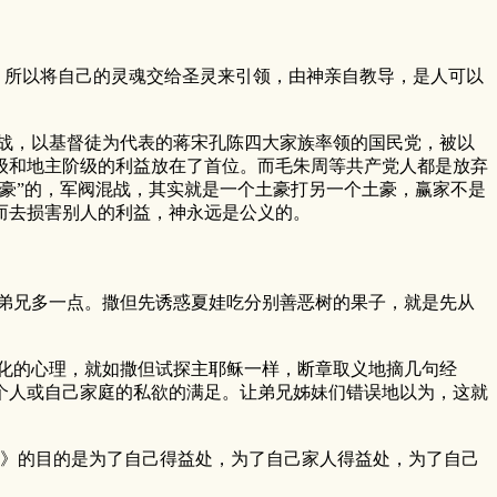
所以将自己的灵魂交给圣灵来引领，由神亲自教导，是人可以
战，以基督徒为代表的蒋宋孔陈四大家族率领的国民党，被以
级和地主阶级的利益放在了首位。而毛朱周等共产党人都是放弃
豪”的，军阀混战，其实就是一个土豪打另一个土豪，赢家不是
而去损害别人的利益，神永远是公义的。
弟兄多一点。撒但先诱惑夏娃吃分别善恶树的果子，就是先从
化的心理，就如撒但试探主耶稣一样，断章取义地摘几句经
个人或自己家庭的私欲的满足。让弟兄姊妹们错误地以为，这就
》的目的是为了自己得益处，为了自己家人得益处，为了自己