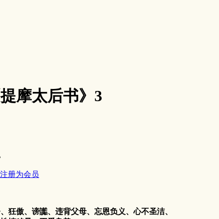
3《提摩太后书》3
。
注册为会员
、狂傲、谤讟、违背父母、忘恩负义、心不圣洁、