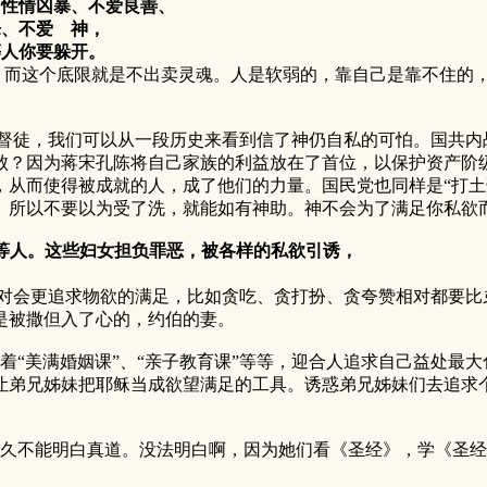
性情凶暴、不爱良善、
、不爱 神，
人你要躲开。
而这个底限就是不出卖灵魂。人是软弱的，靠自己是靠不住的，
徒，我们可以从一段历史来看到信了神仍自私的可怕。国共内
败？因为蒋宋孔陈将自己家族的利益放在了首位，以保护资产阶
，从而使得被成就的人，成了他们的力量。国民党也同样是“打土
。所以不要以为受了洗，就能如有神助。神不会为了满足你私欲
这等人。这些妇女担负罪恶，被各样的私欲引诱，
会更追求物欲的满足，比如贪吃、贪打扮、贪夸赞相对都要比
是被撒但入了心的，约伯的妻。
美满婚姻课”、“亲子教育课”等等，迎合人追求自己益处最大
让弟兄姊妹把耶稣当成欲望满足的工具。诱惑弟兄姊妹们去追求
不能明白真道。没法明白啊，因为她们看《圣经》，学《圣经
。