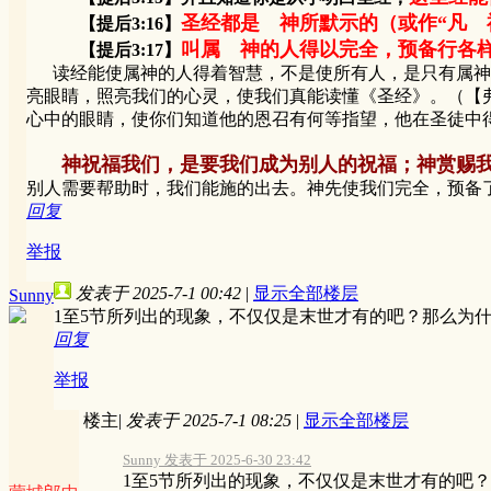
圣经都是 神所默示的（或作“凡 
【提后3:16】
叫属 神的人得以完全，预备行各
【提后3:17】
读经能使属神的人得着智慧，不是使所有人，是只有属神的
亮眼睛，照亮我们的心灵，使我们真能读懂《圣经》。（【弗
心中的眼睛，使你们知道他的恩召有何等指望，他在圣徒中
神祝福我们，是要我们成为别人的祝福；神赏赐
别人需要帮助时，我们能施的出去。神先使我们完全，预备
回复
举报
发表于 2025-7-1 00:42
|
显示全部楼层
Sunny
1至5节所列出的现象，不仅仅是末世才有的吧？那么为
回复
举报
楼主
|
发表于 2025-7-1 08:25
|
显示全部楼层
Sunny 发表于 2025-6-30 23:42
1至5节所列出的现象，不仅仅是末世才有的吧？