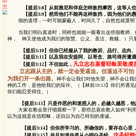
中
【提后3:8】从前雅尼和佯庇怎样敌挡摩西，这等人
【提后3:9】然而他们不能再这样敌挡，因为他们的愚
假的道理，一时可能蒙蔽人，时间久了，自然也就显明了
当我们明白真道时，同样也就能一眼看出这些假教师、假牧
神， 神又使他成为我们的智慧、公义、圣洁、救赎。）只
【提后3:10】但你已经服从了我的教训、品行、志向
【提后3:11】以及我在安提阿、以哥念、路司得所遭遇
凡立志在基督耶稣里敬虔
【提后3:12】不但如此，
立志跟从主的，就一定会受逼迫。但逼迫不可怕
为我们开一条出路。
神不会让我们对他失望，神不会让我
神的工作，是他给我们的应许。（【林前10:13】你们所
你们能忍受得住。）
【提后3:13】只是作恶的和迷惑人的，必越久越恶，
大家在教会里仔细观察一下，那些总喜欢教人如何“利用耶
以为这就是在信耶稣，还自以为自己特别的虔诚。
【提后3:14】但你所学习的、所确信的，要存在心
这圣经能
【提后3:15】并且知道你是从小明白圣经，