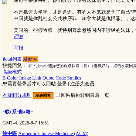
逼迫有很多种的。你们教会里没有姊妹信主，但她丈夫不
不是抓进去坐牢，才是逼迫。有的人本来就是为了自己"
中国就是扰乱社会公共秩序罪、加拿大就是仇恨罪），这
美国的一些假牧师，就特别喜欢忽悠国内不读经的姊妹，
回复
举报
返回列表
发新帖
快捷回复：
高级模式
B
Color
Image
Link
Quote
Code
Smilies
您需要登录后才可以回帖
登录
|
注册为会员
本版积分规则
回帖后跳转到最后一页
发表回复
~联•系~邮•箱~
GMT-4, 2026-8-7 15:51
纯中医
Authentic Chinese Medicine (ACM)