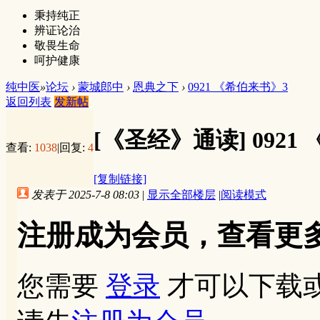
秉持纯正
辨证论治
敬畏生命
呵护健康
纯中医
»
论坛
›
蒙城郎中
›
恩典之下
›
0921 《希伯来书》3
返回列表
发新帖
[《圣经》通读]
0921
查看:
1038
|
回复:
4
[复制链接]
发表于 2025-7-8 08:03
|
显示全部楼层
|
阅读模式
注册成为会员，查看更
您需要
登录
才可以下载