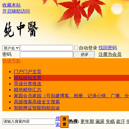
收藏本站
开启辅助访问
找回密码
自动登录
密码
注册为会员
登录
快捷导航
门户
门户主页
论坛
论坛主页
导读
分类推送
精华
精华汇总
家园
会员家园（可自建博客、相册、记录心情、广播、分
高级搜索
高级全文搜索
智能辨证
智能协助自诊
搜
搜
热搜:
更年期
漏尿
失眠
盗汗
索
索