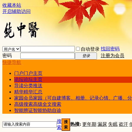
收藏本站
开启辅助访问
找回密码
自动登录
密码
注册为会员
登录
快捷导航
门户
门户主页
论坛
论坛主页
导读
分类推送
精华
精华汇总
家园
会员家园（可自建博客、相册、记录心情、广播、分
高级搜索
高级全文搜索
智能辨证
智能协助自诊
搜
搜
热搜:
更年期
漏尿
失眠
盗汗
索
索