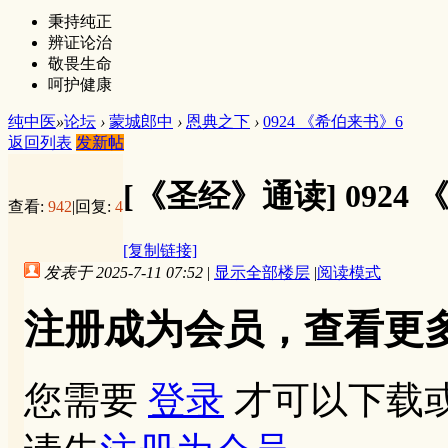
秉持纯正
辨证论治
敬畏生命
呵护健康
纯中医
»
论坛
›
蒙城郎中
›
恩典之下
›
0924 《希伯来书》6
返回列表
发新帖
[《圣经》通读]
0924
查看:
942
|
回复:
4
[复制链接]
发表于 2025-7-11 07:52
|
显示全部楼层
|
阅读模式
注册成为会员，查看更
您需要
登录
才可以下载