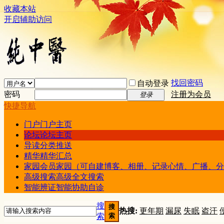
收藏本站
开启辅助访问
找回密码
自动登录
密码
注册为会员
登录
快捷导航
门户
门户主页
论坛
论坛主页
导读
分类推送
精华
精华汇总
家园
会员家园（可自建博客、相册、记录心情、广播、分
高级搜索
高级全文搜索
智能辨证
智能协助自诊
搜
搜
热搜:
更年期
漏尿
失眠
盗汗
索
索