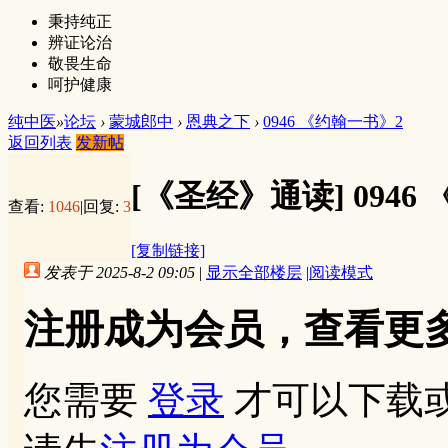
秉持纯正
辨证论治
敬畏生命
呵护健康
纯中医
»
论坛
›
蒙城郎中
›
恩典之下
›
0946 《约翰一书》2
返回列表
发新帖
[《圣经》通读]
0946
查看:
1046
|
回复:
3
[复制链接]
发表于 2025-8-2 09:05
|
显示全部楼层
|
阅读模式
注册成为会员，查看更
您需要
登录
才可以下载