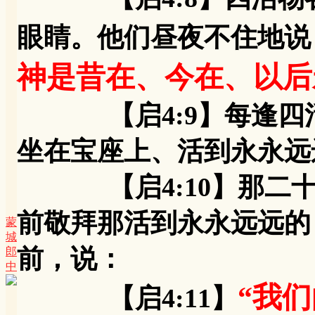
眼睛。他们昼夜不住地说
神是昔在、今在、以后
【启4:9】每逢四活
坐在宝座上、活到永永远
【启4:10】那二十
前敬拜那活到永永远远的
蒙
城
前，说：
郎
中
“我
【启4:11】