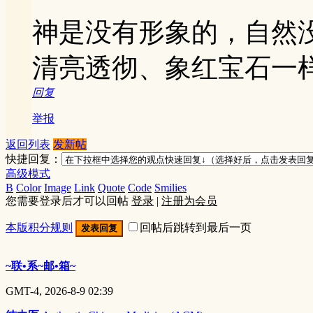
神是没有形象的，自然
清亮透彻、象红宝石一
回复
举报
返回列表
发新帖
快捷回复：
高级模式
B
Color
Image
Link
Quote
Code
Smilies
您需要登录后才可以回帖
登录
|
注册为会员
本版积分规则
回帖后跳转到最后一页
发表回复
~联•系~邮•箱~
GMT-4, 2026-8-9 02:39