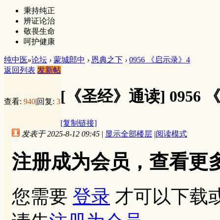
秉持纯正
辨证论治
敬畏生命
呵护健康
纯中医
»
论坛
›
蒙城郎中
›
恩典之下
›
0956 《启示录》4
返回列表
发新帖
[《圣经》通读]
0956
查看:
940
|
回复:
3
[复制链接]
发表于 2025-8-12 09:45
|
显示全部楼层
|
阅读模式
注册成为会员，查看更
您需要
登录
才可以下载