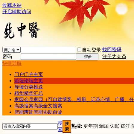
收藏本站
开启辅助访问
找回密码
自动登录
密码
注册为会员
登录
快捷导航
门户
门户主页
论坛
论坛主页
导读
分类推送
精华
精华汇总
家园
会员家园（可自建博客、相册、记录心情、广播、分
高级搜索
高级全文搜索
智能辨证
智能协助自诊
搜
搜
热搜:
更年期
漏尿
失眠
盗汗
索
索