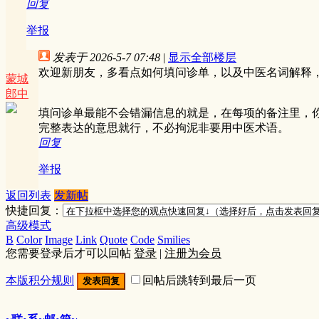
回复
举报
发表于 2026-5-7 07:48
|
显示全部楼层
欢迎新朋友，多看点如何填问诊单，以及中医名词解释
蒙城
郎中
填问诊单最能不会错漏信息的就是，在每项的备注里，
完整表达的意思就行，不必拘泥非要用中医术语。
回复
举报
返回列表
发新帖
快捷回复：
高级模式
B
Color
Image
Link
Quote
Code
Smilies
您需要登录后才可以回帖
登录
|
注册为会员
本版积分规则
回帖后跳转到最后一页
发表回复