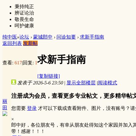
秉持纯正
辨证论治
敬畏生命
呵护健康
纯中医
»
论坛
›
蒙城郎中
›
问诊知要
›
求新手指南
返回列表
发新帖
求新手指南
查看:
617
|
回复:
1
[复制链接]
发表于 2026-5-6 23:50
|
显示全部楼层
|
阅读模式
注册成为会员，查看更多专业帖文，更多精华帖
丽
田
您需要
登录
才可以下载或查看附件、图片，没有账号？请
×
郎中好，各位朋友号，有幸从朋友处得知这个家园并加入
带！感谢！！！