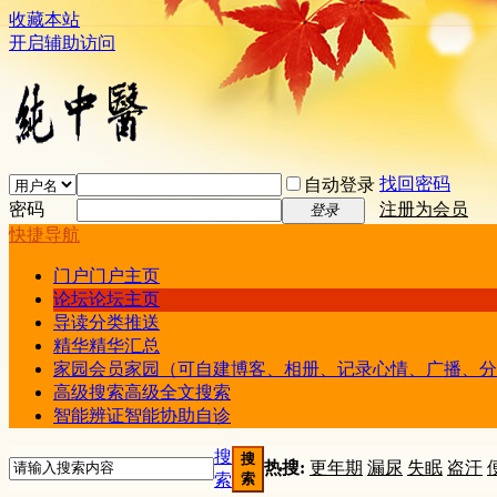
收藏本站
开启辅助访问
找回密码
自动登录
密码
注册为会员
登录
快捷导航
门户
门户主页
论坛
论坛主页
导读
分类推送
精华
精华汇总
家园
会员家园（可自建博客、相册、记录心情、广播、分
高级搜索
高级全文搜索
智能辨证
智能协助自诊
搜
搜
热搜:
更年期
漏尿
失眠
盗汗
索
索